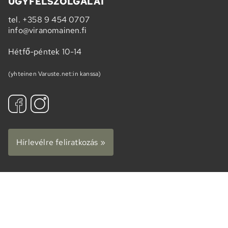
ÜGYFÉLSZOLGÁLAT
tel.
+358 9 454 0707
info@viranomainen.fi
Hétfő-péntek 10-14
(yhteinen Varuste.net:in kanssa)
Hírlevélre feliratkozás »