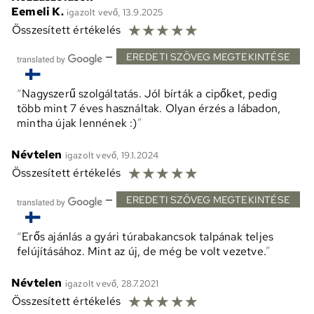
Eemeli K.
igazolt vevő, 13.9.2025
☆
☆
☆
☆
☆
Összesített értékelés
—
EREDETI SZÖVEG MEGTEKINTÉSE
Nagyszerű szolgáltatás. Jól bírták a cipőket, pedig
több mint 7 éves használtak. Olyan érzés a lábadon,
mintha újak lennének :)
Névtelen
igazolt vevő, 19.1.2024
☆
☆
☆
☆
☆
Összesített értékelés
—
EREDETI SZÖVEG MEGTEKINTÉSE
Erős ajánlás a gyári túrabakancsok talpának teljes
felújításához. Mint az új, de még be volt vezetve.
Névtelen
igazolt vevő, 28.7.2021
☆
☆
☆
☆
☆
Összesített értékelés