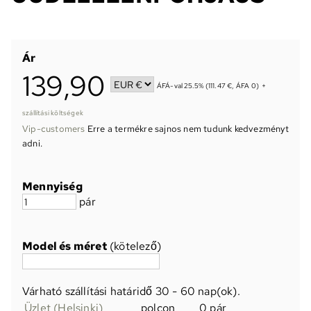
Ár
139,90
ÁFÁ-val 25.5% (111.47 €, ÁFA 0)
+
szállítási költségek
Vip-customers
Erre a termékre sajnos nem tudunk kedvezményt
adni.
Mennyiség
pár
Model és méret
(kötelező)
Várható szállítási határidő
30 - 60 nap(ok)
.
Üzlet (Helsinki)
polcon
0 pár