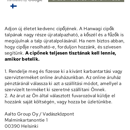
Adjon új életet kedvenc cipőjének. A Hanwagi cipők
talpának nagy része újratalpazható, a kőszél és a fűzők is
megújulnak a talp újratalpolásánál. Ha nem biztos abban,
hogy cipője resolható-e, forduljon hozzánk, és szívesen
segítünk.
A cipőnek teljesen tisztának kell lennie,
amikor betelik.
1. Rendelje meg és fizesse ki a kívánt karbantartási vagy
szervizterméket online áruházunkban. Az online áruház
pénztáránál válassza ki azt a szállítási módot, amellyel a
szervizelt terméket ki szeretné szállítani Önnek.
2. Az árut az Ön által választott fuvarozóval küldje el
hozzánk saját költségén, vagy hozza be üzletünkbe.
Aalto Group Oy / Vadászközpont
Malminkartanontie 1
00390 Helsinki