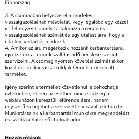
Finnország
3. A csomagban helyezze el a rendelés
visszaigazolásának másolatát, vagy legalább egy kézzel
írt feljegyzést, amely tartalmazza a rendelés
visszaigazolásának számát és egy utalást arra, hogy a
cikk karbantartásra érkezik.
4. Amikor az áru megérkezik hozzánk karbantartásra,
igyekszünk a termék szállítási idő becslése szerint
szervizelni. A csomag nyomon követési számát akkor
közöljük, amikor visszaküldjük Önnek a kiszolgált
terméket.
Igény szerint a terméket közvetlenül is behozhatja
üzletünkbe, ebben az esetben nincs szükség a
webáruházon keresztüli előrendelésre, hanem
egyszerűen bejöhet a szervizelt cuccával üzletünkbe.
Munkatársaink a karbantartási munkákra megrendelést
és szállítási határidőt tudnak adni.
Hozzászólások