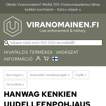
Oletko Viranomainen? Meiltä 10% Viranomais­alennus lähes
kaikkiin tuotteisiin - Katso ohjeet »
HIVATALOS TERMÉKEK
VADÁSZAT
INFORMÁCIÓ
Sportágak
‪»
Szabadtéri tevékenységek
‪»
Cipők
‪»
Tartozékok
‪»
HANWAG
KENKIEN
UUDELLEENPOHJAUS