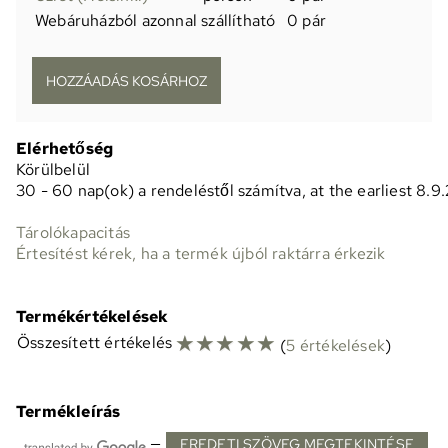
Webáruházból azonnal szállítható
0 pár
Elérhetőség
Körülbelül
30 - 60 nap(ok) a rendeléstől számítva, at the earliest 8.9
Tárolókapacitás
Értesítést kérek, ha a termék újból raktárra érkezik
Termékértékelések
☆
☆
☆
☆
☆
Összesített értékelés
(
5 értékelések
)
Termékleírás
—
EREDETI SZÖVEG MEGTEKINTÉSE