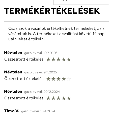
TERMÉKÉRTÉKELÉSEK
Csak azok a vásárlók értékelhetnek termékeket, akik
vásároltak is. A termékeket a szállítást követő 14 nap
után lehet értékelni.
Névtelen
igazolt vevő, 19.7.2026
☆
☆
☆
☆
☆
Összesített értékelés
Névtelen
igazolt vevő, 9.11.2025
☆
☆
☆
☆
☆
Összesített értékelés
Névtelen
igazolt vevő, 20.12.2024
☆
☆
☆
☆
☆
Összesített értékelés
Timo V.
igazolt vevő, 18.4.2024