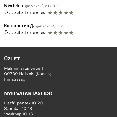
Névtelen
igazolt vevő, 8.10.2021
☆
☆
☆
☆
☆
Összesített értékelés
Константин Д.
igazolt vevő, 1.8.2021
☆
☆
☆
☆
☆
Összesített értékelés
ÜZLET
Malminkartanontie 1
00390 Helsinki (Konala)
Finnország
NYITVATARTÁSI IDŐ
Hétfő-péntek 10-20
Szombat 10-18
Vasárnap 10-18