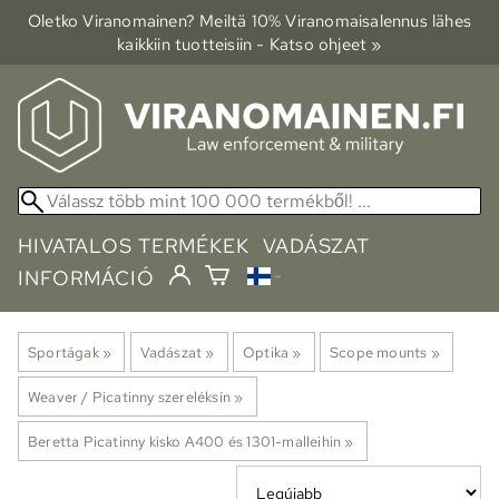
Oletko Viranomainen? Meiltä 10% Viranomais­alennus lähes
kaikkiin tuotteisiin - Katso ohjeet »
HIVATALOS TERMÉKEK
VADÁSZAT
INFORMÁCIÓ
Sportágak
‪»
Vadászat
‪»
Optika
‪»
Scope mounts
‪»
Weaver / Picatinny szereléksín
‪»
Beretta Picatinny kisko A400 és 1301-malleihin
‪»