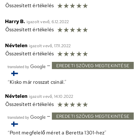
☆
☆
☆
☆
☆
Összesített értékelés
Harry B.
igazolt vevő, 6.12.2022
☆
☆
☆
☆
☆
Összesített értékelés
Névtelen
igazolt vevő, 17.11.2022
☆
☆
☆
☆
☆
Összesített értékelés
—
EREDETI SZÖVEG MEGTEKINTÉSE
Kisko már rosszat csinál.
Névtelen
igazolt vevő, 14.10.2022
☆
☆
☆
☆
☆
Összesített értékelés
—
EREDETI SZÖVEG MEGTEKINTÉSE
Pont megfelelő méret a Beretta 1301-hez