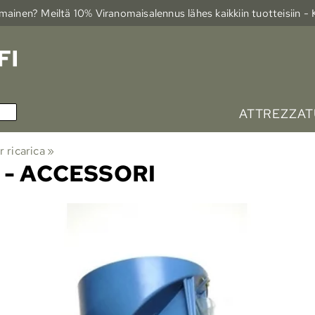
ainen? Meiltä 10% Viranomais­alennus lähes kaikkiin tuotteisiin -
ATTREZZAT
 ricarica
‪»
 - ACCESSORI