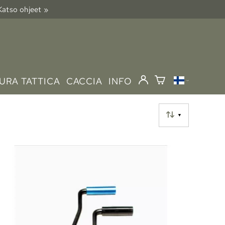
 Katso ohjeet »
URA TATTICA
CACCIA
INFO
▼