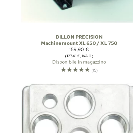
DILLON PRECISION
Machine mount XL 650 / XL 750
159,90 €
(127,41 €, IVA 0)
Disponibile in magazzino
☆
☆
☆
☆
☆
(15)