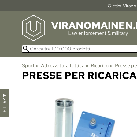
Oletko Viranom
Sport
‪»
Attrezzatura tattica
‪»
Ricarico
‪»
Presse per
PRESSE PER RICARICA
▼
FILTRA