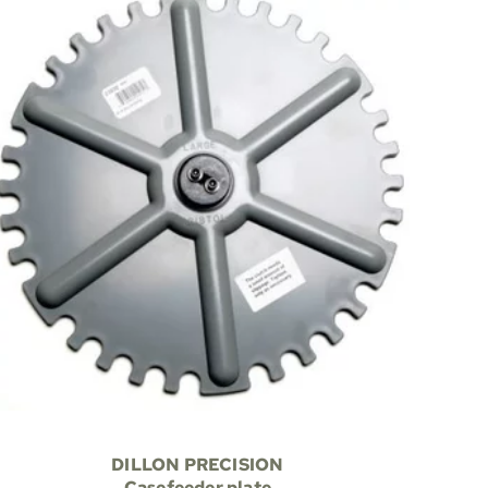
DILLON PRECISION
Casefeeder plate