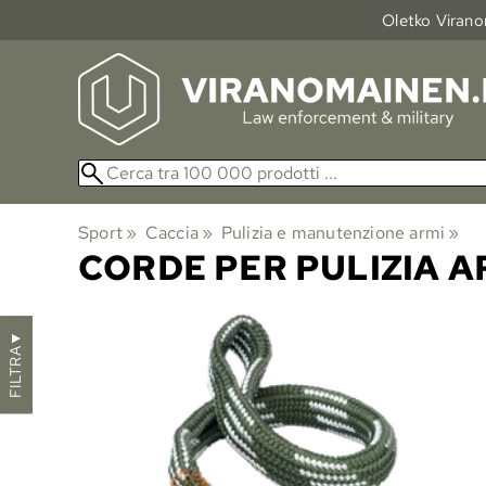
Oletko Viranom
Sport
‪»
Caccia
‪»
Pulizia e manutenzione armi
‪»
CORDE PER PULIZIA A
▼
FILTRA