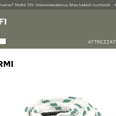
ainen? Meiltä 10% Viranomais­alennus lähes kaikkiin tuotteisiin -
ATTREZZAT
RMI