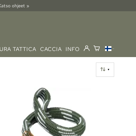
 Katso ohjeet »
URA TATTICA
CACCIA
INFO
▼