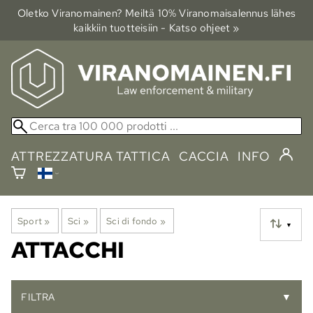
Oletko Viranomainen? Meiltä 10% Viranomais­alennus lähes
kaikkiin tuotteisiin - Katso ohjeet »
ATTREZZATURA TATTICA
CACCIA
INFO
Sport
‪»
Sci
‪»
Sci di fondo
‪»
▼
ATTACCHI
FILTRA
▼