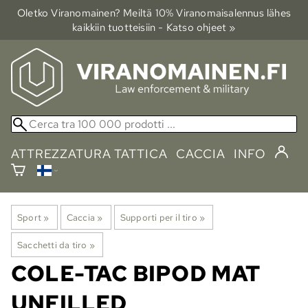
Oletko Viranomainen? Meiltä 10% Viranomais­alennus lähes
kaikkiin tuotteisiin - Katso ohjeet »
ATTREZZATURA TATTICA
CACCIA
INFO
Sport
‪»
Caccia
‪»
Supporti per il tiro
‪»
Sacchetti da tiro
‪»
COLE-TAC
BIPOD MAT
UNFILLED