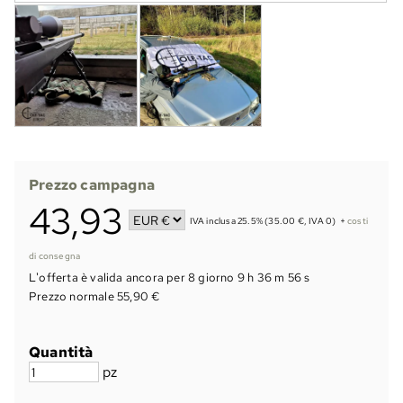
Prezzo campagna
43,93
IVA inclusa 25.5% (35.00 €, IVA 0)
+
costi
di consegna
L'offerta è valida ancora per
8 giorno 9 h 36 m 56 s
Prezzo normale 55,90 €
Quantità
pz