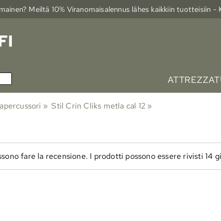
ainen? Meiltä 10% Viranomais­alennus lähes kaikkiin tuotteisiin -
ATTREZZAT
vapercussori
‪»
Stil Crin Cliks metla cal 12
‪»
ssono fare la recensione. I prodotti possono essere rivisti 14 