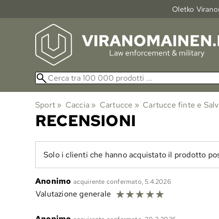
Oletko Viranom
Sport
‪»
Caccia
‪»
Cartucce
‪»
Cartucce finte e Sal
RECENSIONI
Solo i clienti che hanno acquistato il prodotto po
Anonimo
acquirente confermato, 5.4.2026
☆
☆
☆
☆
☆
Valutazione generale
Anonimo