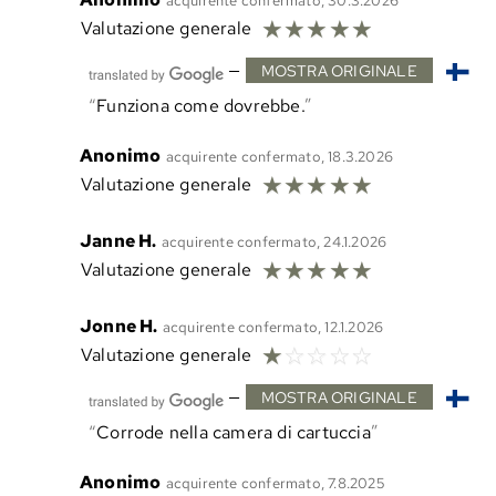
acquirente confermato, 30.3.2026
☆
☆
☆
☆
☆
Valutazione generale
—
MOSTRA ORIGINALE
Funziona come dovrebbe.
Anonimo
acquirente confermato, 18.3.2026
☆
☆
☆
☆
☆
Valutazione generale
Janne H.
acquirente confermato, 24.1.2026
☆
☆
☆
☆
☆
Valutazione generale
Jonne H.
acquirente confermato, 12.1.2026
☆
☆
☆
☆
☆
Valutazione generale
—
MOSTRA ORIGINALE
Corrode nella camera di cartuccia
Anonimo
acquirente confermato, 7.8.2025