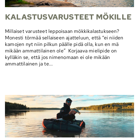
KALASTUSVARUSTEET MÖKILLE
Millaiset varusteet leppoisaan mökkikalastukseen?
Monesti törmää sellaiseen ajatteluun, että “ei niiden
kamojen nyt niin pilkun päälle pidä olla, kun en mä
mikään ammattilainen ole” Korjaava mielipide on
kylläkin se, että jos nimenomaan ei ole mikään
ammattilainen ja te...