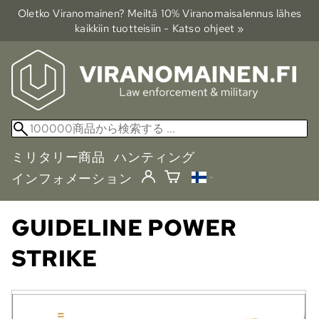
Oletko Viranomainen? Meiltä 10% Viranomais­alennus lähes
kaikkiin tuotteisiin - Katso ohjeet »
ミリタリー商品
ハンティング
インフォメーション
GUIDELINE
POWER
STRIKE