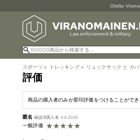
Oletko Viranom
スポーツ
‪»
トレッキング
‪»
リュックサック と カバ
評価
商品の購入者のみが星印評価をつけることができま
匿名
確認済購入者, 4.6.2026
☆
☆
☆
☆
☆
一般評価