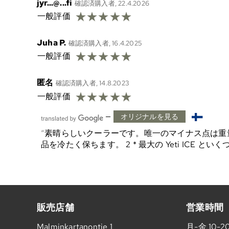
jyr...@...fi
確認済購入者, 22.4.2026
☆
☆
☆
☆
☆
一般評価
Juha P.
確認済購入者, 16.4.2025
☆
☆
☆
☆
☆
一般評価
匿名
確認済購入者, 14.8.2023
☆
☆
☆
☆
☆
一般評価
—
オリジナルを見る
素晴らしいクーラーです。唯一のマイナス点は重
品を冷たく保ちます。 2 * 最大の Yeti IC
販売店舗
営業時間
Malminkartanontie 1
月-金 10-2