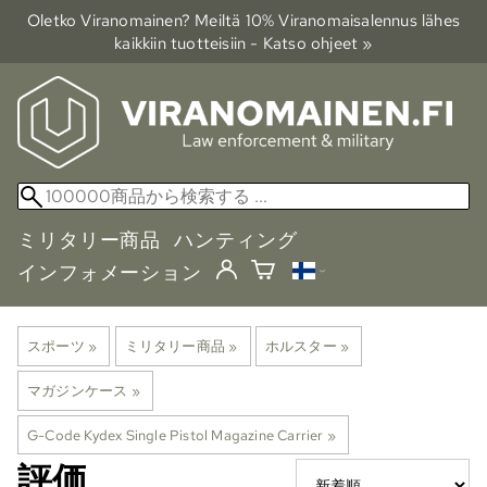
Oletko Viranomainen? Meiltä 10% Viranomais­alennus lähes
kaikkiin tuotteisiin - Katso ohjeet »
ミリタリー商品
ハンティング
インフォメーション
スポーツ
‪»
ミリタリー商品
‪»
ホルスター
‪»
マガジンケース
‪»
G-Code Kydex Single Pistol Magazine Carrier
‪»
評価