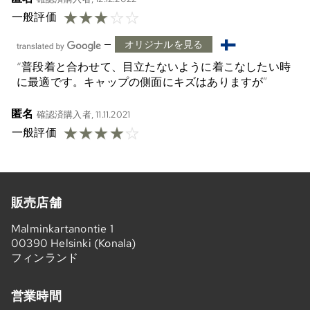
☆
☆
☆
☆
☆
一般評価
—
オリジナルを見る
普段着と合わせて、目立たないように着こなしたい時
に最適です。キャップの側面にキズはありますが
匿名
確認済購入者, 11.11.2021
☆
☆
☆
☆
☆
一般評価
販売店舗
Malminkartanontie 1
00390 Helsinki (Konala)
フィンランド
営業時間