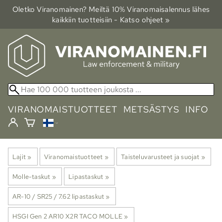
Oletko Viranomainen? Meiltä 10% Viranomais­alennus lähes
kaikkiin tuotteisiin - Katso ohjeet »
VIRANOMAISTUOTTEET
METSÄSTYS
INFO
Lajit
‪»
Viranomaistuotteet
‪»
Taisteluvarusteet ja suojat
‪»
Molle-taskut
‪»
Lipastaskut
‪»
AR-10 / SR25 / 7.62 lipastaskut
‪»
HSGI Gen 2 AR10 X2R TACO MOLLE
‪»