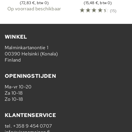
(72,83 €, btw 0)
(15,48 €, btw 0)
Op voorraad beschikbaar
☆
☆
☆
☆
☆
(15)
WINKEL
Malminkartanontie 1
00390 Helsinki (Konala)
Finland
OPENINGSTIJDEN
Ma-vr 10-20
Za 10-18
Zo 10-18
KLANTENSERVICE
tel.
+358 9 454 0707