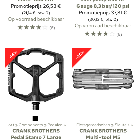
Promotieprijs
26,53 €
Gauge 8,3 bar/120 psi
Promotieprijs
37,81 €
(21,14 €, btw 0)
Op voorraad beschikbaar
(30,13 €, btw 0)
☆
☆
☆
☆
☆
Op voorraad beschikbaar
(6)
☆
☆
☆
☆
☆
(8)
-25%
-14%
sport
Wielersport
‪»
Gereedschappen & verzorging
‪»
Components
‪»
Pedalen
‪»
‪»
Fietsgereedschap
‪»
Sleutels
‪»
CRANKBROTHERS
CRANKBROTHERS
Pedal Stamp 7 Large
Multi-tool M5