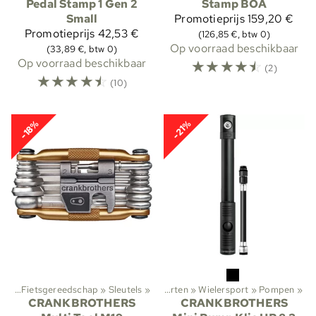
Pedal Stamp 1 Gen 2
Stamp BOA
Small
Promotieprijs
159,20 €
Promotieprijs
42,53 €
(126,85 €, btw 0)
Op voorraad beschikbaar
(33,89 €, btw 0)
Op voorraad beschikbaar
☆
☆
☆
☆
☆
(2)
☆
☆
☆
☆
☆
(10)
-18%
-21%
ing
‪»
Fietsgereedschap
‪»
Sleutels
‪»
Sporten
‪»
Wielersport
‪»
Pompen
‪»
CRANKBROTHERS
CRANKBROTHERS