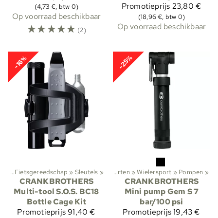
Promotieprijs
23,80 €
(4,73 €, btw 0)
Op voorraad beschikbaar
(18,96 €, btw 0)
☆
☆
☆
☆
☆
Op voorraad beschikbaar
(2)
-25%
-16%
ing
‪»
Fietsgereedschap
‪»
Sleutels
‪»
Sporten
‪»
Wielersport
‪»
Pompen
‪»
CRANKBROTHERS
CRANKBROTHERS
Multi-tool S.O.S. BC18
Mini pump Gem S 7
Bottle Cage Kit
bar/100 psi
Promotieprijs
91,40 €
Promotieprijs
19,43 €