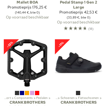
Mallet BOA
Pedal Stamp 1 Gen 2
Promotieprijs
176,25 €
Large
Promotieprijs
42,53 €
(140,44 €, btw 0)
Op voorraad beschikbaar
(33,89 €, btw 0)
Op voorraad beschikbaar
☆
☆
☆
☆
☆
(18)
-13%
-11%
Wielersport
‪»
Components
Sporten
‪»
Buitenactiviteiten
‪»
Pedalen
‪»
‪»
Schoenen
‪»
Fietsschoenen
‪»
CRANKBROTHERS
CRANKBROTHERS