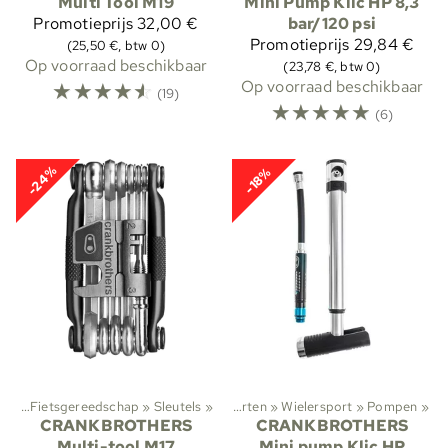
Multi Tool M19
Mini Pump Klic HP 8,3
Promotieprijs
32,00 €
bar/120 psi
Promotieprijs
29,84 €
(25,50 €, btw 0)
Op voorraad beschikbaar
(23,78 €, btw 0)
☆
☆
☆
☆
☆
Op voorraad beschikbaar
(19)
☆
☆
☆
☆
☆
(6)
-24%
-18%
ing
‪»
Fietsgereedschap
‪»
Sleutels
‪»
Sporten
‪»
Wielersport
‪»
Pompen
‪»
CRANKBROTHERS
CRANKBROTHERS
Multi-tool M17
Mini pump Klic HP