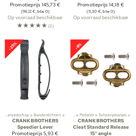
Promotieprijs
145,73 €
Promotieprijs
14,18 €
(116,12 €, btw 0)
(11,30 €, btw 0)
Op voorraad beschikbaar
Op voorraad beschikbaar
☆
☆
☆
☆
☆
(2)
-25%
-8%
Sporten
Fietsgereedschap
‪»
Wielersport
‪»
Bandenlichters
‪»
Components
‪»
‪»
Pedalen
‪»
Schoenplaatjes
‪»
CRANKBROTHERS
CRANKBROTHERS
Speedier Lever
Cleat Standard Release
Promotieprijs
5,93 €
15° angle