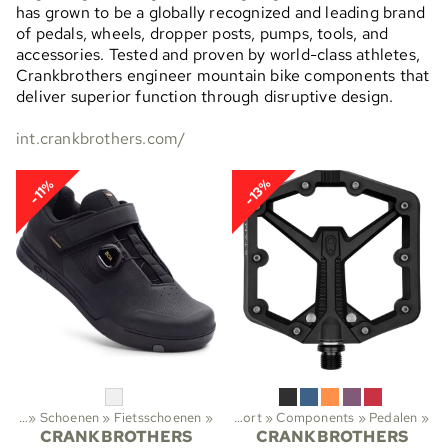
has grown to be a globally recognized and leading brand
of pedals, wheels, dropper posts, pumps, tools, and
accessories. Tested and proven by world-class athletes,
Crankbrothers engineer mountain bike components that
deliver superior function through disruptive design.
int.crankbrothers.com/
-13%
-11%
eiten
‪»
Schoenen
‪»
Fietsschoenen
Sporten
‪»
‪»
Wielersport
‪»
Components
‪»
Pedalen
‪»
CRANKBROTHERS
CRANKBROTHERS