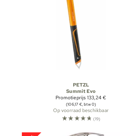
PETZL
Summit Evo
Promotieprijs
133,24 €
(106,17 €, btw 0)
Op voorraad beschikbaar
☆
☆
☆
☆
☆
(19)