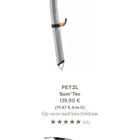
PETZL
Sum'Tec
139,90 €
(111,47 €, btw 0)
Op voorraad beschikbaar
☆
☆
☆
☆
☆
(13)