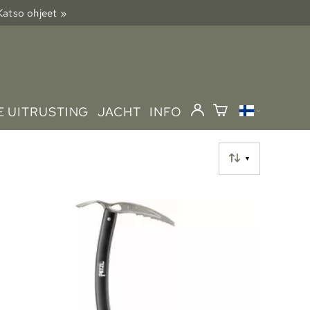
 Katso ohjeet »
 UITRUSTING
JACHT
INFO
▼