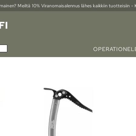
ainen? Meiltä 10% Viranomais­alennus lähes kaikkiin tuotteisiin -
OPERATIONELE