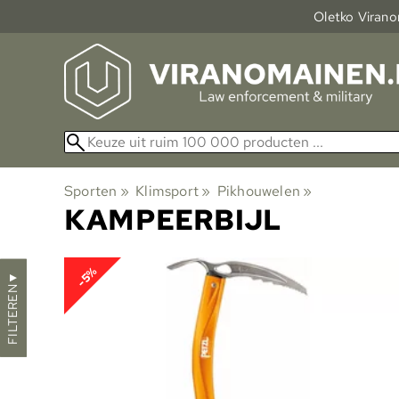
Oletko Viranom
Sporten
‪»
Klimsport
‪»
Pikhouwelen
‪»
KAMPEERBIJL
-5%
▼
FILTEREN