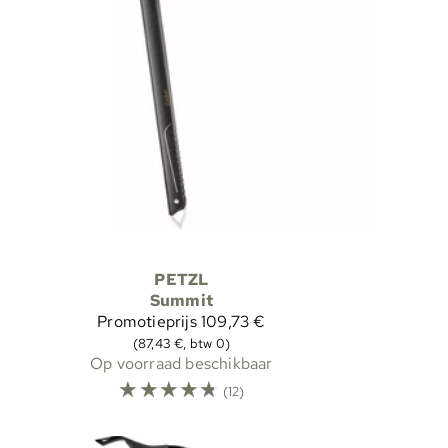
PETZL
Summit
Promotieprijs
109,73 €
(87,43 €, btw 0)
Op voorraad beschikbaar
☆
☆
☆
☆
☆
(12)