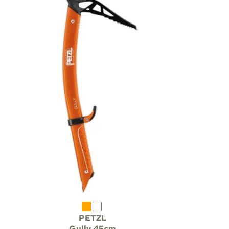
PETZL
Gully 45cm