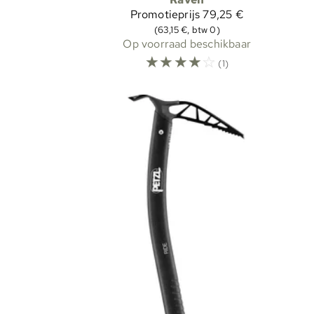
Promotieprijs
79,25 €
(63,15 €, btw 0)
Op voorraad beschikbaar
☆
☆
☆
☆
☆
(1)