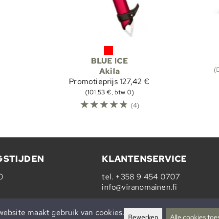
BLUE ICE
(
Akila
Promotieprijs
127,42 €
(101,53 €, btw 0)
☆
☆
☆
☆
☆
(4)
GSTIJDEN
KLANTENSERVICE
0
tel.
+358 9 454 0707
info@viranomainen.fi
Ma-vr 10-14
ebsite maakt gebruik van cookies.
Bewerken
Alle cookies toe