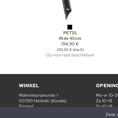
PETZL
Ride 45cm
194,90 €
(155,30 €, btw 0)
Op voorraad beschikbaar
WINKEL
OPENIN
Malminkartanontie 1
Ma-vr 10-2
00390 Helsinki (Konala)
Za 10-18
Finland
Zo 10-18
Deze w