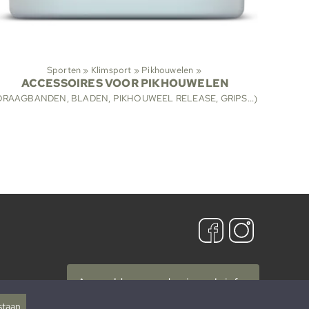
Sporten
‪»
Klimsport
‪»
Pikhouwelen
‪»
ACCESSOIRES VOOR PIKHOUWELEN
DRAAGBANDEN, BLADEN, PIKHOUWEEL RELEASE, GRIPS...)
Aanmelden voor de nieuwsbrief »
staan