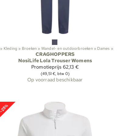
‪»
Kleding
‪»
Broeken
‪»
Wandel- en outdoorbroeken
‪»
Dames
‪»
CRAGHOPPERS
NosiLife Lola Trouser Womens
Promotieprijs
62,13 €
(49,51 €, btw 0)
Op voorraad beschikbaar
-25%