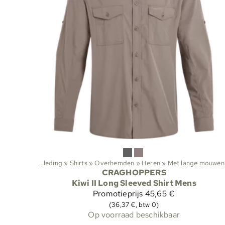
ctiviteiten
‪»
Kleding
‪»
Shirts
‪»
Overhemden
‪»
Heren
Sporten
‪»
Met lange mouwen
‪»
Buitenacti
CRAGHOPPERS
Kiwi II Long Sleeved Shirt Mens
Promotieprijs
45,65 €
(36,37 €, btw 0)
Op voorraad beschikbaar