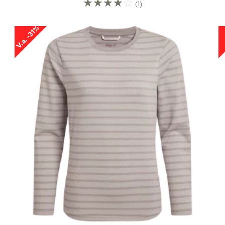
☆
☆
☆
☆
☆
(1)
V.a. -31%