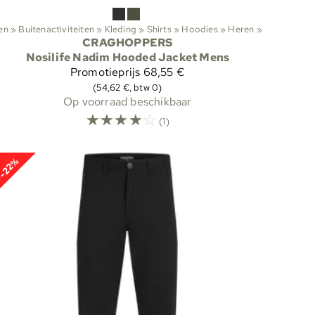
‪»
Buitenactiviteiten
‪»
Kleding
‪»
Shirts
‪»
Hoodies
‪»
Heren
‪»
CRAGHOPPERS
Nosilife Nadim Hooded Jacket Mens
Promotieprijs
68,55 €
(54,62 €, btw 0)
Op voorraad beschikbaar
☆
☆
☆
☆
☆
(1)
-22%