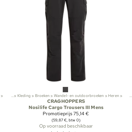
viteiten
‪»
‪»
Kleding
‪»
Broeken
‪»
Wandel- en outdoorbroeken
Sporten
‪»
Heren
‪»
‪»
CRAGHOPPERS
Nosilife Cargo Trousers III Mens
Promotieprijs
75,14 €
(59,87 €, btw 0)
Op voorraad beschikbaar