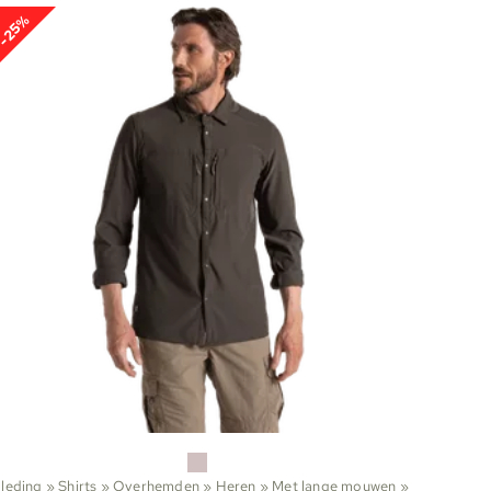
-25%
Kleding
‪»
Shirts
‪»
Overhemden
‪»
Heren
‪»
Met lange mouwen
‪»