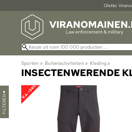
Oletko Viranom
Sporten
‪»
Buitenactiviteiten
‪»
Kleding
‪»
INSECTENWERENDE K
V.a. -34%
▼
FILTEREN