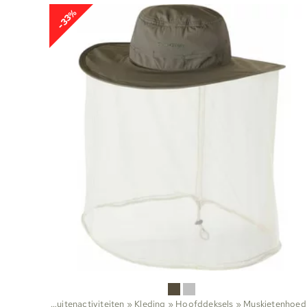
-33%
Sporten
‪»
Buitenactiviteiten
‪»
Kleding
‪»
Hoofddeksels
‪»
Muskietenhoed
Sp