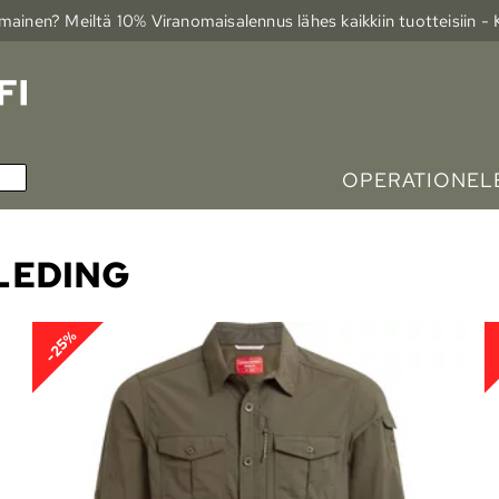
ainen? Meiltä 10% Viranomais­alennus lähes kaikkiin tuotteisiin -
OPERATIONELE
LEDING
-25%