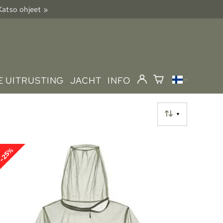
 Katso ohjeet »
 UITRUSTING
JACHT
INFO
▼
-25%