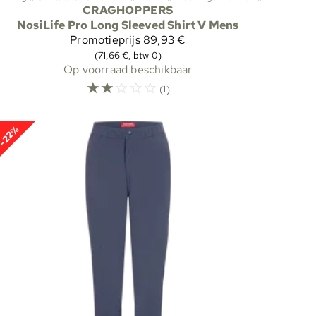
CRAGHOPPERS
NosiLife Pro Long Sleeved Shirt V Mens
Promotieprijs
89,93 €
(71,66 €, btw 0)
Op voorraad beschikbaar
☆
☆
☆
☆
☆
(1)
-22%