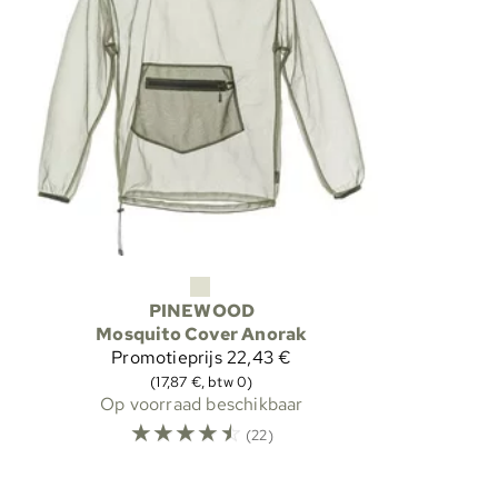
PINEWOOD
Mosquito Cover Anorak
Promotieprijs
22,43 €
(17,87 €, btw 0)
Op voorraad beschikbaar
☆
☆
☆
☆
☆
(22)