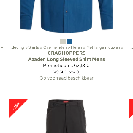
iten
‪»
‪»
Kleding
‪»
Shirts
‪»
Overhemden
‪»
Heren
Sporten
‪»
Met lange mouwen
‪»
Buitenactiviteiten
‪»
CRAGHOPPERS
Azaden Long Sleeved Shirt Mens
Promotieprijs
62,13 €
(49,51 €, btw 0)
Op voorraad beschikbaar
-25%