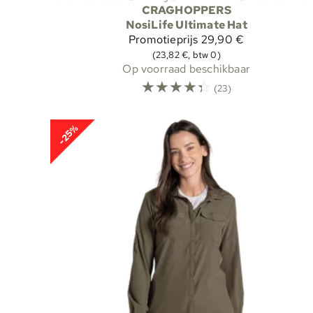
CRAGHOPPERS
NosiLife Ultimate Hat
Promotieprijs
29,90 €
(23,82 €, btw 0)
Op voorraad beschikbaar
☆
☆
☆
☆
☆
(23)
-25%