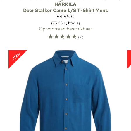
HÄRKILA
Deer Stalker Camo L/S T-Shirt Mens
94,95 €
(75,66 €, btw 0)
Op voorraad beschikbaar
☆
☆
☆
☆
☆
(7)
-22%