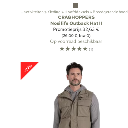
orten
‪»
Buitenactiviteiten
‪»
Kleding
‪»
Hoofddeksels
‪»
Breedgerande hoed
Sporten
‪
CRAGHOPPERS
Nosilife Outback Hat II
Promotieprijs
32,63 €
(26,00 €, btw 0)
Op voorraad beschikbaar
☆
☆
☆
☆
☆
(1)
-22%