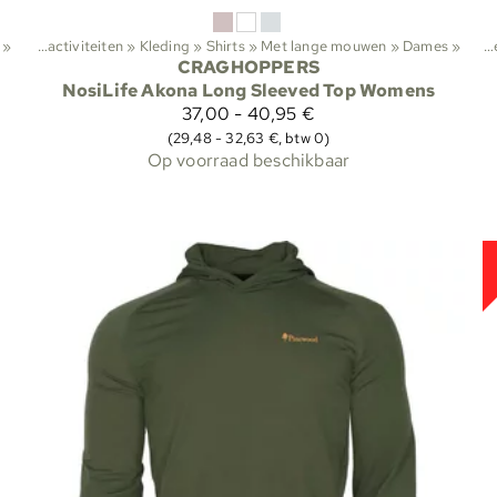
»
‪»
Buitenactiviteiten
‪»
Kleding
‪»
Shirts
‪»
Met lange mouwen
‪»
Dames
‪»
Sporten
CRAGHOPPERS
NosiLife Akona Long Sleeved Top Womens
37,00 - 40,95 €
(29,48 - 32,63 €, btw 0)
Op voorraad beschikbaar