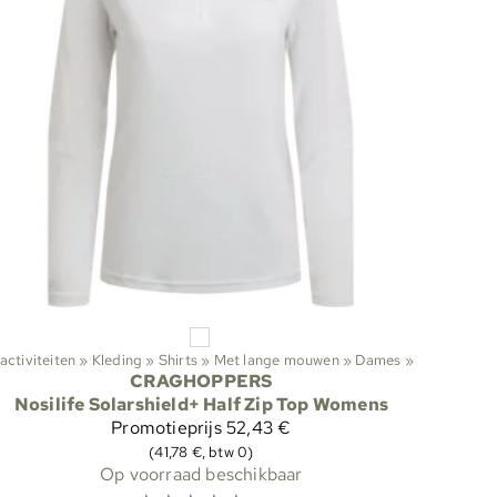
Buitenactiviteiten
‪»
Kleding
‪»
Shirts
‪»
Met lange mouwen
‪»
Dames
‪»
CRAGHOPPERS
Nosilife Solarshield+ Half Zip Top Womens
Promotieprijs
52,43 €
(41,78 €, btw 0)
Op voorraad beschikbaar