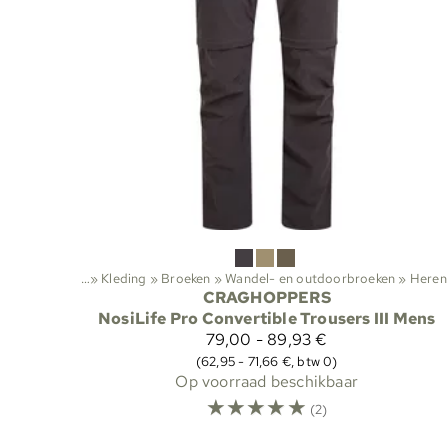
tenactiviteiten
‪»
Kleding
‪»
Broeken
‪»
Wandel- en outdoorbroeken
Sporten
‪»
Buitenactivite
‪»
Heren
CRAGHOPPERS
NosiLife Pro Convertible Trousers III Mens
79,00 - 89,93 €
(62,95 - 71,66 €, btw 0)
Op voorraad beschikbaar
☆
☆
☆
☆
☆
(2)