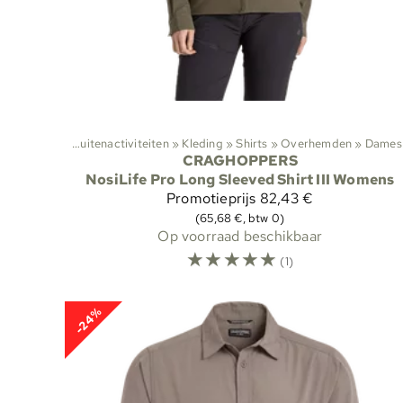
Sporten
‪»
Buitenactiviteiten
‪»
Kleding
‪»
Shirts
Sporten
‪»
Overhemden
‪»
Buitenactivite
‪»
Dames
CRAGHOPPERS
NosiLife Pro Long Sleeved Shirt III Womens
Promotieprijs
82,43 €
(65,68 €, btw 0)
Op voorraad beschikbaar
☆
☆
☆
☆
☆
(1)
-24%