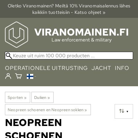
Oletko Viranomainen? Meiltä 10% Viranomais­alennus lähes
kaikkiin tuotteisiin - Katso ohjeet »
OPERATIONELE UITRUSTING
JACHT
INFO
Sporten
‪»
Duiken
‪»
Neopreen schoenen en Neopreen sokken
‪»
▼
NEOPREEN
SCHOENEN