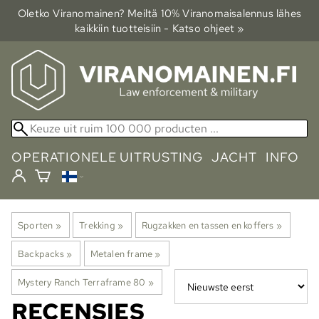
Oletko Viranomainen? Meiltä 10% Viranomais­alennus lähes
kaikkiin tuotteisiin - Katso ohjeet »
OPERATIONELE UITRUSTING
JACHT
INFO
Sporten
‪»
Trekking
‪»
Rugzakken en tassen en koffers
‪»
Backpacks
‪»
Metalen frame
‪»
Mystery Ranch Terraframe 80
‪»
RECENSIES