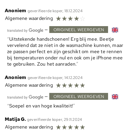
Anoniem
geverifieerde koper, 18.12.2024
☆
☆
☆
☆
☆
Algemene waardering
—
ORIGINEEL WEERGEVEN
Uitstekende handschoenen! Erg blij mee. Beetje
vervelend dat ze niet in de wasmachine kunnen, maar
ze passen perfect en zijn geschikt om mee te rennen
bij temperaturen onder nul en ook om je iPhone mee
te gebruiken. Zou het aanraden.
Anoniem
geverifieerde koper, 14.12.2024
☆
☆
☆
☆
☆
Algemene waardering
—
ORIGINEEL WEERGEVEN
Soepel en van hoge kwaliteit!
Matija G.
geverifieerde koper, 29.11.2024
☆
☆
☆
☆
☆
Algemene waardering