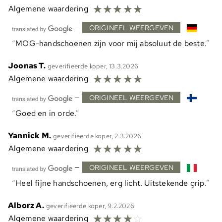
☆
☆
☆
☆
☆
Algemene waardering
—
ORIGINEEL WEERGEVEN
MOG-handschoenen zijn voor mij absoluut de beste.
Joonas T.
geverifieerde koper, 13.3.2026
☆
☆
☆
☆
☆
Algemene waardering
—
ORIGINEEL WEERGEVEN
Goed en in orde.
Yannick M.
geverifieerde koper, 2.3.2026
☆
☆
☆
☆
☆
Algemene waardering
—
ORIGINEEL WEERGEVEN
Heel fijne handschoenen, erg licht. Uitstekende grip.
Alborz A.
geverifieerde koper, 9.2.2026
☆
☆
☆
☆
☆
Algemene waardering