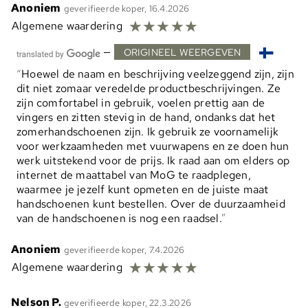
Anoniem
geverifieerde koper, 16.4.2026
☆
☆
☆
☆
☆
Algemene waardering
—
ORIGINEEL WEERGEVEN
Hoewel de naam en beschrijving veelzeggend zijn, zijn
dit niet zomaar veredelde productbeschrijvingen. Ze
zijn comfortabel in gebruik, voelen prettig aan de
vingers en zitten stevig in de hand, ondanks dat het
zomerhandschoenen zijn. Ik gebruik ze voornamelijk
voor werkzaamheden met vuurwapens en ze doen hun
werk uitstekend voor de prijs. Ik raad aan om elders op
internet de maattabel van MoG te raadplegen,
waarmee je jezelf kunt opmeten en de juiste maat
handschoenen kunt bestellen. Over de duurzaamheid
van de handschoenen is nog een raadsel.
Anoniem
geverifieerde koper, 7.4.2026
☆
☆
☆
☆
☆
Algemene waardering
Nelson P.
geverifieerde koper, 22.3.2026