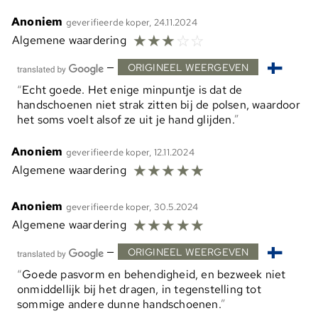
Anoniem
geverifieerde koper, 24.11.2024
☆
☆
☆
☆
☆
Algemene waardering
—
ORIGINEEL WEERGEVEN
Echt goede. Het enige minpuntje is dat de
handschoenen niet strak zitten bij de polsen, waardoor
het soms voelt alsof ze uit je hand glijden.
Anoniem
geverifieerde koper, 12.11.2024
☆
☆
☆
☆
☆
Algemene waardering
Anoniem
geverifieerde koper, 30.5.2024
☆
☆
☆
☆
☆
Algemene waardering
—
ORIGINEEL WEERGEVEN
Goede pasvorm en behendigheid, en bezweek niet
onmiddellijk bij het dragen, in tegenstelling tot
sommige andere dunne handschoenen.