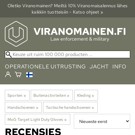
Oletko Viranomainen? Meiltä 10% Viranomais­alennus lähes
kaikkiin tuotteisiin - Katso ohjeet »
OPERATIONELE UITRUSTING
JACHT
INFO
Sporten
‪»
Buitenactiviteiten
‪»
Kleding
‪»
Handschoenen
‪»
Tactische handschoenen
‪»
MoG Target Light Duty Gloves
‪»
RECENSIES