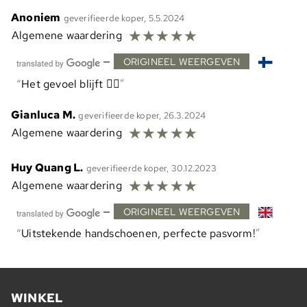
Anoniem
geverifieerde koper, 5.5.2024
☆
☆
☆
☆
☆
Algemene waardering
—
ORIGINEEL WEERGEVEN
Het gevoel blijft 👍🏼
Gianluca M.
geverifieerde koper, 26.3.2024
☆
☆
☆
☆
☆
Algemene waardering
Huy Quang L.
geverifieerde koper, 30.12.2023
☆
☆
☆
☆
☆
Algemene waardering
—
ORIGINEEL WEERGEVEN
Uitstekende handschoenen, perfecte pasvorm!
WINKEL