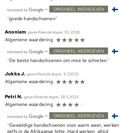
—
ORIGINEEL WEERGEVEN
goede handschoenen
Anoniem
geverifieerde koper, 15.1.2026
☆
☆
☆
☆
☆
Algemene waardering
—
ORIGINEEL WEERGEVEN
De beste handschoenen om mee te schieten.
Jukka J.
geverifieerde koper, 11.7.2025
☆
☆
☆
☆
☆
Algemene waardering
Petri N.
geverifieerde koper, 28.5.2025
☆
☆
☆
☆
☆
Algemene waardering
—
ORIGINEEL WEERGEVEN
Geweldige handschoenen voor warm weer, werken
zelfs in de Afrikaanse hitte. Hard werken, altijd