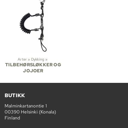
Arter
‪»
Dykking
‪»
TILBEHØRSLØKKER OG
JOJOER
BUTIKK
Malminkartanontie 1
00390 Helsinki (Konala)
Finland