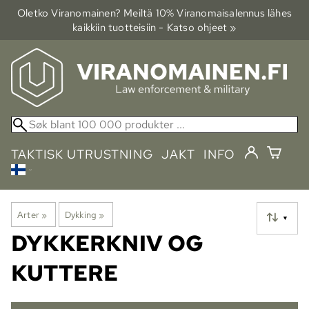
Oletko Viranomainen? Meiltä 10% Viranomais­alennus lähes
kaikkiin tuotteisiin - Katso ohjeet »
TAKTISK UTRUSTNING
JAKT
INFO
Arter
‪»
Dykking
‪»
▼
DYKKERKNIV OG
KUTTERE