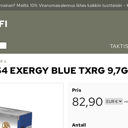
ainen? Meiltä 10% Viranomais­alennus lähes kaikkiin tuotteisiin -
TAKTI
64
‪»
4 EXERGY BLUE TXRG 9,7G
Pris
82,90
in
Antall