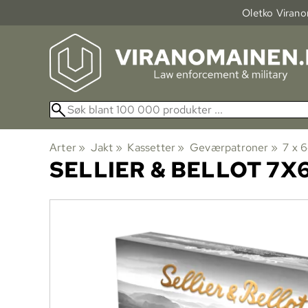
Oletko Viranom
Arter
‪»
Jakt
‪»
Kassetter
‪»
Geværpatroner
‪»
7 x 
SELLIER & BELLOT
7X6