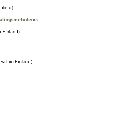
jakelu)
talingsmetodene
:
i Finland)
 within Finland)