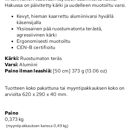
Hakussa on päivitetty kärki ja uudelleen muotoiltu varsi.
Kevyt, hieman kaarrettu alumiinivarsi hyvällä
käsensijalla
Yksiosainen pää ruostumatonta terästä,
agressiivinen kärki
Ergonomisesti muotoiltu
CEN-B certifioitu
Kärki:
Ruostumaton teräs
Varsi:
Alumiini
Paino ilman leashiä:
[50 cm] 373 g (13.06 oz)
Tuotteen koko pakattuna tai myyntipakkauksen koko on
arviolta 620 x 290 x 40 mm.
Paino
0,373
kg
(myyntipakkauksen kanssa 0,49 kg)