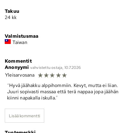
Takuu
24 kk
Valmistusmaa
Taiwan
Kommentit
Anonyymi
vahvistettu ostaja, 10.7.2026
☆
☆
☆
☆
☆
Yleisarvosana
Hyvä jäähakku alppihommiin. Kevyt, mutta ei liian.
Juuri sopivasti massaa että terä nappaa jopa jäähän
kiinni napakalla iskulla.
Lisää kommentti
Tuotemerkki