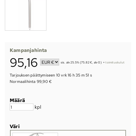
Kampanjahinta
95,16
sis. alv 25.5% (75.82 €, alv 0)
+
toimituskulut
Tarjouksen päättymiseen
10 vrk 16 h 35 m 51 s
Normaalihinta 99,90 €
Määrä
kpl
Väri