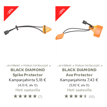
-25%
-25%
ut
‪»
Tarvikkeet
‪»
Lajit
Hakun teräsuojat
‪»
Kiipeily
‪»
Hakut
‪»
‪»
Tarvikkeet
‪»
Hakun teräsuojat
‪»
BLACK DIAMOND
BLACK DIAMOND
Spike Protector
Axe Protector
Kampanjahinta
5,18 €
Kampanjahinta
7,43 €
(4,13 €, alv 0)
(5,92 €, alv 0)
Heti saatavilla
Heti saatavilla
☆
☆
☆
☆
☆
☆
☆
☆
☆
☆
(7)
(10)