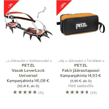
-25%
-3%
ipeily
‪»
Jääraudat
‪»
Vaellusraudat
Lajit
‪»
‪»
Kiipeily
‪»
Jääraudat
‪»
Tarvikkeet
‪»
PETZL
PETZL
Vasak LeverLock
Fakir jäärautapussi
Universel
Kampanjahinta
14,93 €
Kampanjahinta
141,08 €
(11,90 €, alv 0)
Heti saatavilla
(112,41 €, alv 0)
☆
☆
☆
☆
☆
☆
☆
☆
☆
☆
(31)
(24)