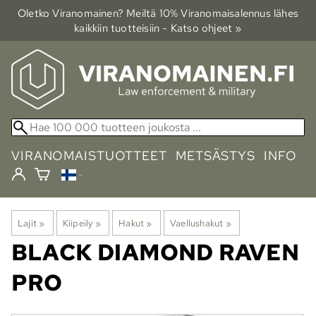
Oletko Viranomainen? Meiltä 10% Viranomais­alennus lähes
kaikkiin tuotteisiin - Katso ohjeet »
VIRANOMAISTUOTTEET
METSÄSTYS
INFO
Lajit
‪»
Kiipeily
‪»
Hakut
‪»
Vaellushakut
‪»
BLACK DIAMOND
RAVEN
PRO