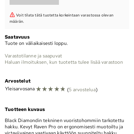
Voit tilata tätä tuotetta korkeintaan varastossa olevan
määrän.
Saatavuus
Tuote on väliaikaisesti loppu.
Varastotilanne ja saapuvat
Haluan ilmoituksen, kun tuotetta tulee lisää varastoon
Arvostelut
☆
☆
☆
☆
☆
Yleisarvosana
(
5 arvostelua
)
Tuotteen kuvaus
Black Diamondin tekninen vuoristohommiin tarkotettu
hakku. Kevyt Raven Pro on ergonomisesti muotoiltu ja
virtaviivainen vaativaan käyttöön suunniteltu hakku.