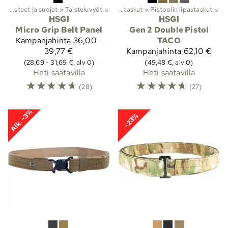
arusteet ja suojat
Taisteluvarusteet ja suojat
‪»
‪»
Molle-taskut
Taisteluvyöt
‪»
‪»
Lipastaskut
‪»
Pistoolin lipastaskut
‪»
HSGI
HSGI
Micro Grip Belt Panel
Gen 2 Double Pistol
Kampanjahinta
36,00 -
TACO
39,77 €
Kampanjahinta
62,10 €
(28,69 - 31,69 €, alv 0)
(49,48 €, alv 0)
Heti saatavilla
Heti saatavilla
☆
☆
☆
☆
☆
☆
☆
☆
☆
☆
(28)
(27)
Alk. -3%
-23%