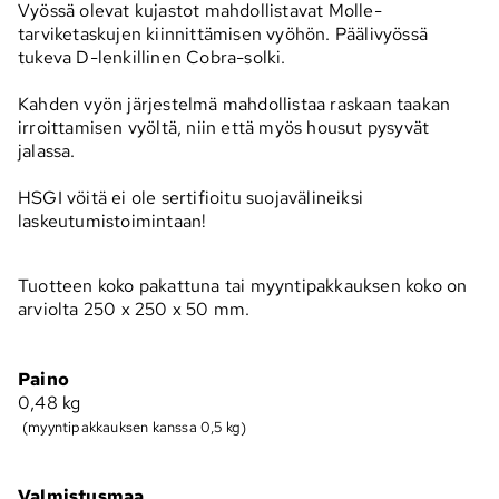
Vyössä olevat kujastot mahdollistavat Molle-
tarviketaskujen kiinnittämisen vyöhön. Päälivyössä
tukeva D-lenkillinen Cobra-solki.
Kahden vyön järjestelmä mahdollistaa raskaan taakan
irroittamisen vyöltä, niin että myös housut pysyvät
jalassa.
HSGI vöitä ei ole sertifioitu suojavälineiksi
laskeutumistoimintaan!
Tuotteen koko pakattuna tai myyntipakkauksen koko on
arviolta 250 x 250 x 50 mm.
Paino
0,48
kg
(myyntipakkauksen kanssa 0,5 kg)
Valmistusmaa