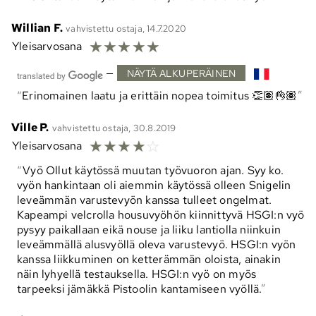
Willian F.
vahvistettu ostaja, 14.7.2020
☆
☆
☆
☆
☆
Yleisarvosana
—
NÄYTÄ ALKUPERÄINEN
Erinomainen laatu ja erittäin nopea toimitus 👏🏽👌🏽
Ville P.
vahvistettu ostaja, 30.8.2019
☆
☆
☆
☆
☆
Yleisarvosana
Vyö Ollut käytössä muutan työvuoron ajan. Syy ko.
vyön hankintaan oli aiemmin käytössä olleen Snigelin
leveämmän varustevyön kanssa tulleet ongelmat.
Kapeampi velcrolla housuvyöhön kiinnittyvä HSGI:n vyö
pysyy paikallaan eikä nouse ja liiku lantiolla niinkuin
leveämmällä alusvyöllä oleva varustevyö. HSGI:n vyön
kanssa liikkuminen on ketterämmän oloista, ainakin
näin lyhyellä testauksella. HSGI:n vyö on myös
tarpeeksi jämäkkä Pistoolin kantamiseen vyöllä.