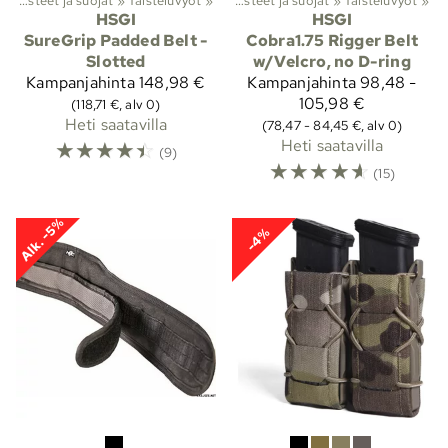
Lajit
‪»
Taisteluvarusteet ja suojat
Viranomaistuotteet
‪»
Taisteluvyöt
‪»
‪»
Taisteluvarusteet ja suojat
‪»
Taisteluvyöt
‪»
HSGI
HSGI
SureGrip Padded Belt -
Cobra1.75 Rigger Belt
Slotted
w/Velcro, no D-ring
Kampanjahinta
148,98 €
Kampanjahinta
98,48 -
105,98 €
(118,71 €, alv 0)
Heti saatavilla
(78,47 - 84,45 €, alv 0)
☆
☆
☆
☆
☆
Heti saatavilla
(9)
☆
☆
☆
☆
☆
(15)
Alk. -5%
-4%