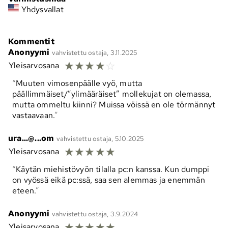
Yhdysvallat
Kommentit
Anonyymi
vahvistettu ostaja, 3.11.2025
☆
☆
☆
☆
☆
Yleisarvosana
Muuten vimosenpäälle vyö, mutta
päällimmäiset/”ylimääräiset” mollekujat on olemassa,
mutta ommeltu kiinni? Muissa vöissä en ole törmännyt
vastaavaan.
ura...@...om
vahvistettu ostaja, 5.10.2025
☆
☆
☆
☆
☆
Yleisarvosana
Käytän miehistövyön tilalla pc:n kanssa. Kun dumppi
on vyössä eikä pc:ssä, saa sen alemmas ja enemmän
eteen.
Anonyymi
vahvistettu ostaja, 3.9.2024
☆
☆
☆
☆
☆
Yleisarvosana