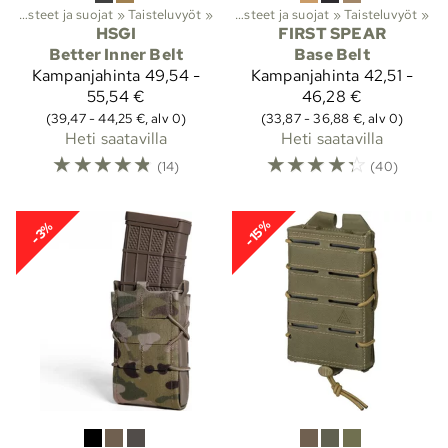
Lajit
‪»
Taisteluvarusteet ja suojat
Viranomaistuotteet
‪»
Taisteluvyöt
‪»
‪»
Taisteluvarusteet ja suojat
‪»
Taisteluvyöt
‪»
HSGI
FIRST SPEAR
Better Inner Belt
Base Belt
Kampanjahinta
49,54 -
Kampanjahinta
42,51 -
55,54 €
46,28 €
(39,47 - 44,25 €, alv 0)
(33,87 - 36,88 €, alv 0)
Heti saatavilla
Heti saatavilla
☆
☆
☆
☆
☆
☆
☆
☆
☆
☆
(14)
(40)
-15%
-3%