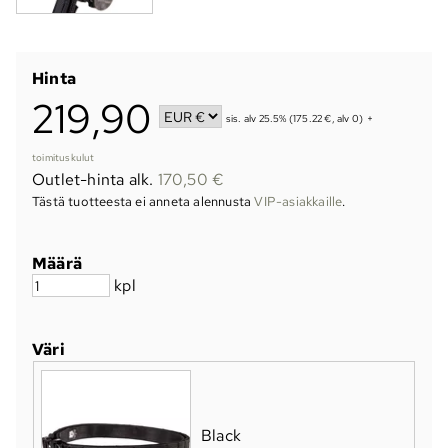
Hinta
219,90
sis. alv 25.5% (175.22 €, alv 0)
+
toimituskulut
Outlet-hinta alk.
170,50 €
Tästä tuotteesta ei anneta alennusta
VIP-asiakkaille
.
Määrä
kpl
Väri
Black