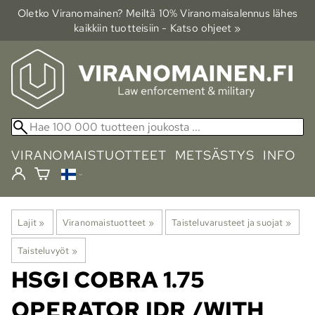
Oletko Viranomainen? Meiltä 10% Viranomais­alennus lähes
kaikkiin tuotteisiin - Katso ohjeet »
VIRANOMAISTUOTTEET
METSÄSTYS
INFO
Lajit
‪»
Viranomaistuotteet
‪»
Taisteluvarusteet ja suojat
‪»
Taisteluvyöt
‪»
HSGI
COBRA 1.75
OPERATOR IDR /WITH