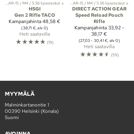
 ja suojat
kut
‪»
AR-15 / M4 / 5.56 lipastaskut
‪»
Molle-taskut
‪»
Lipastaskut
‪»
‪»
AR-15 / M4 / 5.56 lipastaskut
‪»
HSGI
DIRECT ACTION GEAR
Gen 2 Rifle TACO
Speed Reload Pouch
Kampanjahinta
48,58 €
Rifle
Kampanjahinta
33,92 -
(38,71 €, alv 0)
Heti saatavilla
38,17 €
☆
☆
☆
☆
☆
(27,03 - 30,41 €, alv 0)
(19)
Heti saatavilla
☆
☆
☆
☆
☆
(59)
MYYMÄLÄ
Malminkartanontie 1
00390 Helsinki (Konala)
Suomi
AVOINNA