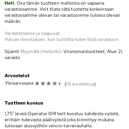
Heti
. Osa tämän tuotteen malleista on vapaana
varastossamme. Voit tilata tätä tuotetta korkeintaan
varastossamme olevan tai varastoomme tulossa olevan
määrän.
Varastotilanne ja saapuvat
Haluan ilmoituksen, kun tuotetta tulee lisää varastoon
Sijainti
Myymälä (Helsinki)
: Viranomaistuotteet, Alue 21,
varasto
Arvostelut
☆
☆
☆
☆
☆
Yleisarvosana
(
18 arvostelua
)
Tuotteen kuvaus
1,75" leveä Operator IDR belt koostuu kahdesta vyöstä,
erittäin tukevasta päälivyöstä joka kiinnittyy mukana
tulevaan alusvyöhön velcro-tarranauhalla.