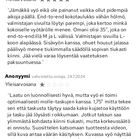
Jämäkkä vyö eikä ole painanut vaikka ollut pidempiä
aikoja päällä. End-to-end kokotaulukko vähän hölmö,
valmistajan sivuilta löytyi parempi, joka kertoo minkä
kokoiselle vyötärölle menee. Omani olisi 35", joka on
end-to-end:illä M ja L välissä. Valmistajan sivuilla L-
koon alapäässä. Sisävyön kanssa, ohuet housut jalassa
päälivyö menee tiukimmalla säädöllä sopivan tiukasti
kiinni. Jää vielä varaa löysentää vaatetuksen
paksuuntuessa.
Anonyymi
vahvistettu ostaja, 24.7.2024
☆
☆
☆
☆
☆
Yleisarvosana
Laatu on luonnollisesti hyvä, mutta vyö ei toimi
optimaalisesti molle-taskujen kanssa. 1,75” mitta tekee
sen että taskusta täytyy saada kaksi kujastoa käyttöön
ja tasku jää löysästi roikkumaan. Jotkut taksun saa
ylimmästä kohdasta kiinni tiukasti, mutta korkeussäätö
ei onnistu. Suosittelen katsomaan tuotteesta videon,
sillä kuva antaa väärän käsityksen. Kuvassa vyö näyttää