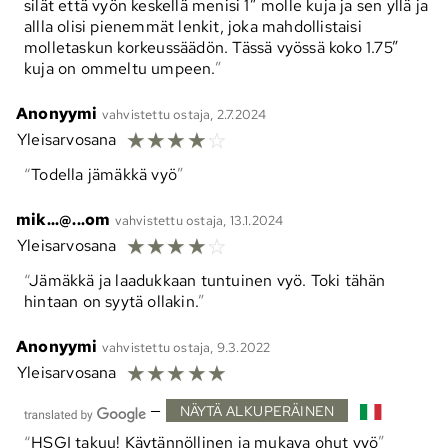
silät että vyön keskellä menisi 1” molle kuja ja sen yllä ja
allla olisi pienemmät lenkit, joka mahdollistaisi
molletaskun korkeussäädön. Tässä vyössä koko 1.75”
kuja on ommeltu umpeen.
Anonyymi
vahvistettu ostaja, 2.7.2024
☆
☆
☆
☆
☆
Yleisarvosana
Todella jämäkkä vyö
mik...@...om
vahvistettu ostaja, 13.1.2024
☆
☆
☆
☆
☆
Yleisarvosana
Jämäkkä ja laadukkaan tuntuinen vyö. Toki tähän
hintaan on syytä ollakin.
Anonyymi
vahvistettu ostaja, 9.3.2022
☆
☆
☆
☆
☆
Yleisarvosana
—
NÄYTÄ ALKUPERÄINEN
HSGI takuu! Käytännöllinen ja mukava ohut vyö