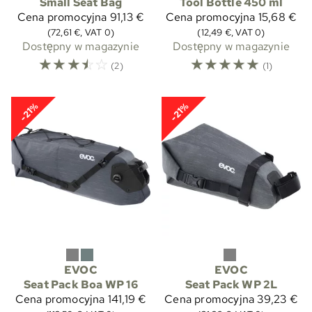
Small Seat Bag
Tool Bottle 450 ml
Cena promocyjna
91,13 €
Cena promocyjna
15,68 €
(72,61 €, VAT 0)
(12,49 €, VAT 0)
Dostępny w magazynie
Dostępny w magazynie
☆
☆
☆
☆
☆
☆
☆
☆
☆
☆
(2)
(1)
-21%
-21%
EVOC
EVOC
Seat Pack Boa WP 16
Seat Pack WP 2L
Cena promocyjna
141,19 €
Cena promocyjna
39,23 €