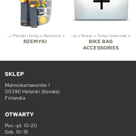
kking
‪»
Plecaki i torby
‪»
Akcesoria
‪»
Sporty
‪»
Rower
‪»
Torby rowerowe
‪»
RZEMYKI
BIKE BAG
ACCESSORIES
SKLEP
Malminkartanontie 1
00390 Helsinki (Konala)
Finlandia
OTWARTY
Pon.-pt. 10-20
Sob. 10-18