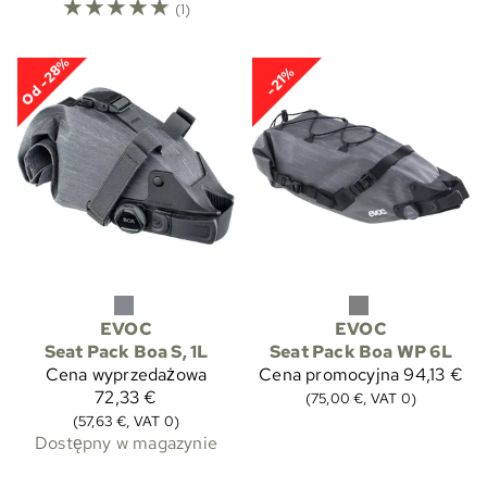
☆
☆
☆
☆
☆
(1)
Od -28%
-21%
EVOC
EVOC
Seat Pack Boa S, 1L
Seat Pack Boa WP 6L
Cena wyprzedażowa
Cena promocyjna
94,13 €
72,33 €
(75,00 €, VAT 0)
(57,63 €, VAT 0)
Dostępny w magazynie