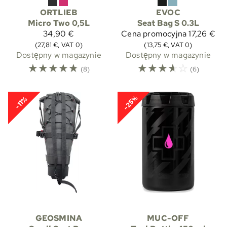
ORTLIEB
EVOC
Micro Two 0,5L
Seat Bag S 0.3L
34,90 €
Cena promocyjna
17,26 €
(27,81 €, VAT 0)
(13,75 €, VAT 0)
Dostępny w magazynie
Dostępny w magazynie
☆
☆
☆
☆
☆
☆
☆
☆
☆
☆
(8)
(6)
-25%
-11%
GEOSMINA
MUC-OFF