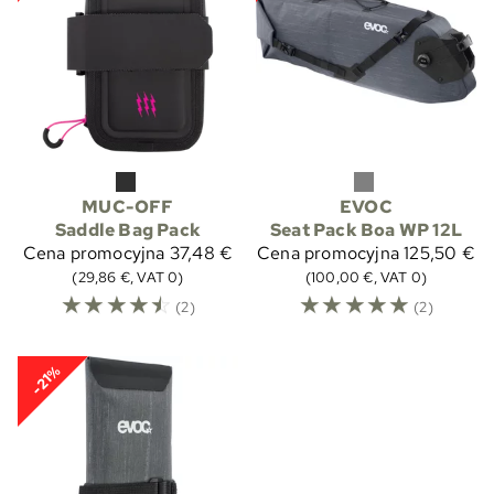
MUC-OFF
EVOC
Saddle Bag Pack
Seat Pack Boa WP 12L
Cena promocyjna
37,48 €
Cena promocyjna
125,50 €
(29,86 €, VAT 0)
(100,00 €, VAT 0)
☆
☆
☆
☆
☆
☆
☆
☆
☆
☆
(2)
(2)
-21%