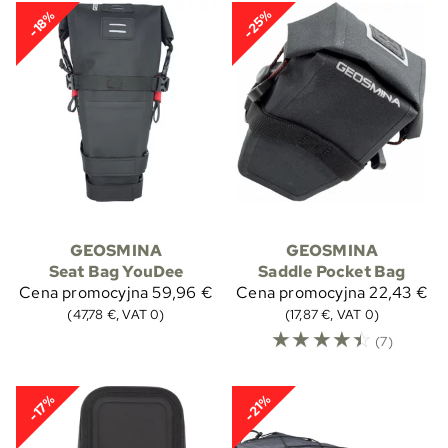
-25%
-18%
GEOSMINA
GEOSMINA
Seat Bag YouDee
Saddle Pocket Bag
Cena promocyjna
59,96 €
Cena promocyjna
22,43 €
(47,78 €, VAT 0)
(17,87 €, VAT 0)
☆
☆
☆
☆
☆
(7)
-17%
-21%