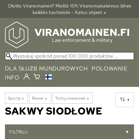
Oletko Viranomainen? Meiltä 10% Viranomais­alennus lähes
kaikkiin tuotteisiin - Katso ohjeet »
DLA SŁUŻB MUNDUROWYCH
POLOWANIE
INFO
Sporty
‪»
Rower
‪»
Torby rowerowe
‪»
▼
SAKWY SIODŁOWE
FILTRUJ
▼