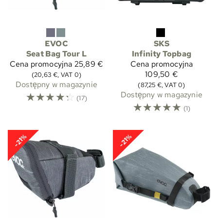
EVOC
SKS
Seat Bag Tour L
Infinity Topbag
Cena promocyjna
25,89 €
Cena promocyjna
109,50 €
(20,63 €, VAT 0)
Dostępny w magazynie
(87,25 €, VAT 0)
☆
☆
☆
☆
☆
Dostępny w magazynie
(17)
☆
☆
☆
☆
☆
(1)
-21%
-21%