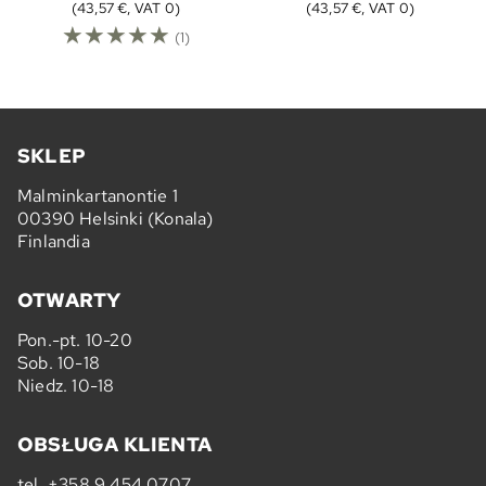
(43,57 €, VAT 0)
(43,57 €, VAT 0)
☆
☆
☆
☆
☆
(1)
SKLEP
Malminkartanontie 1
00390 Helsinki (Konala)
Finlandia
OTWARTY
Pon.-pt. 10-20
Sob. 10-18
Niedz. 10-18
OBSŁUGA KLIENTA
tel.
+358 9 454 0707