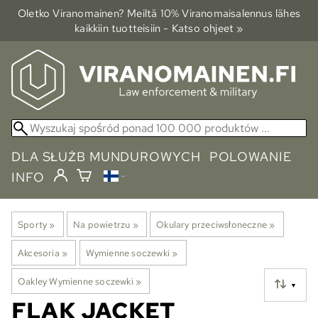
Oletko Viranomainen? Meiltä 10% Viranomais­alennus lähes
kaikkiin tuotteisiin - Katso ohjeet »
DLA SŁUŻB MUNDUROWYCH
POLOWANIE
INFO
Sporty
‪»
Na powietrzu
‪»
Okulary przeciwsłoneczne
‪»
Akcesoria
‪»
Wymienne soczewki
‪»
Oakley Wymienne soczewki
‪»
▼
FLAK JACKET