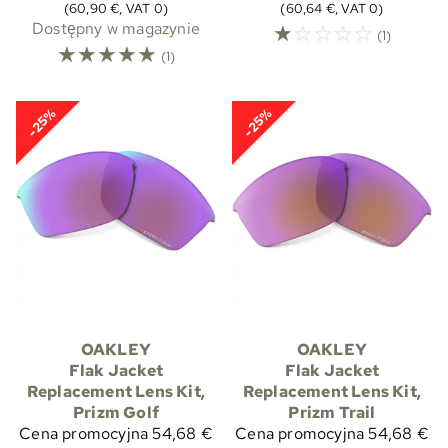
(60,90 €, VAT 0)
(60,64 €, VAT 0)
Dostępny w magazynie
☆
☆
☆
☆
☆
(1)
☆
☆
☆
☆
☆
(1)
-25%
-25%
OAKLEY
OAKLEY
Flak Jacket
Flak Jacket
Replacement Lens Kit,
Replacement Lens Kit,
Prizm Golf
Prizm Trail
Cena promocyjna
54,68 €
Cena promocyjna
54,68 €