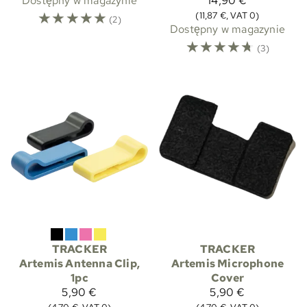
Dostępny w magazynie
14,90 €
☆
☆
☆
☆
☆
(11,87 €, VAT 0)
(2)
Dostępny w magazynie
☆
☆
☆
☆
☆
(3)
TRACKER
TRACKER
Artemis Antenna Clip,
Artemis Microphone
1pc
Cover
5,90 €
5,90 €