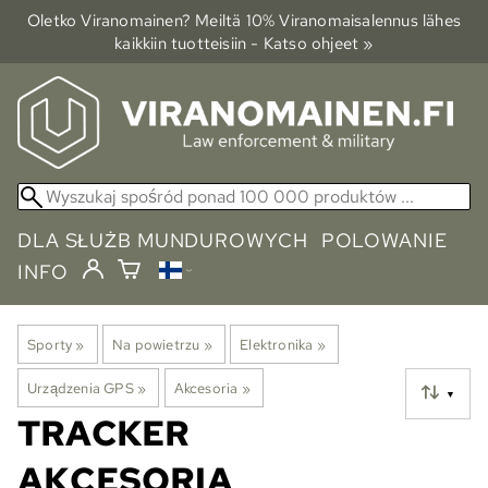
Oletko Viranomainen? Meiltä 10% Viranomais­alennus lähes
kaikkiin tuotteisiin - Katso ohjeet »
DLA SŁUŻB MUNDUROWYCH
POLOWANIE
INFO
Sporty
‪»
Na powietrzu
‪»
Elektronika
‪»
Urządzenia GPS
‪»
Akcesoria
‪»
▼
TRACKER
AKCESORIA