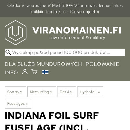
Oletko Viranomainen? Meiltä 10% Viranomais­alennus lähes
kaikkiin tuotteisiin - Katso ohjeet »
DLA SŁUŻB MUNDUROWYCH
POLOWANIE
INFO
Sporty
‪»
Kitesurfing
‪»
Deski
‪»
Hydrofoil
‪»
Fuselages
‪»
INDIANA
FOIL SURF
FUSELAGE (INCL.