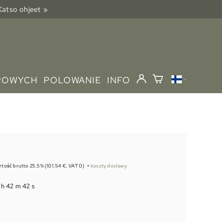
 Katso ohjeet »
ROWYCH
POLOWANIE
INFO
rtość brutto 25.5% (101.54 €, VAT 0)
+
koszty dostawy
 h 42 m 41 s