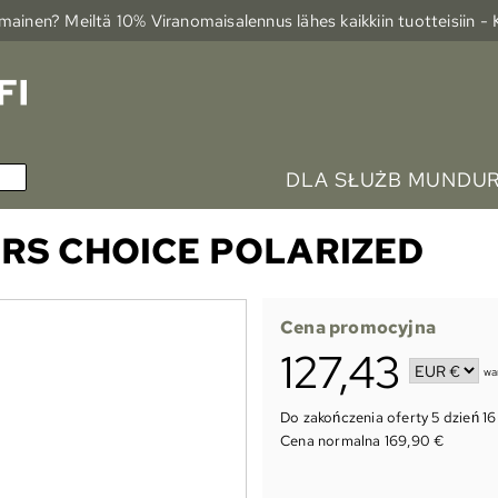
ainen? Meiltä 10% Viranomais­alennus lähes kaikkiin tuotteisiin -
DLA SŁUŻB MUNDU
RS CHOICE POLARIZED
Cena promocyjna
127,43
wa
Do zakończenia oferty
5 dzień 16
Cena normalna 169,90 €