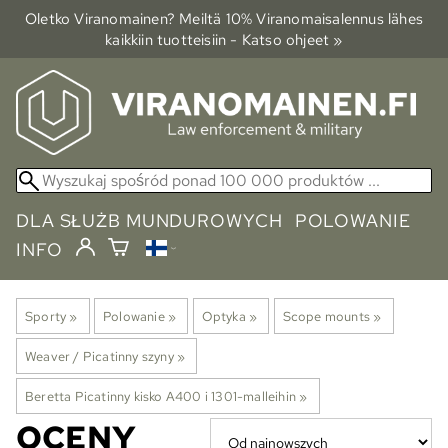
Oletko Viranomainen? Meiltä 10% Viranomais­alennus lähes
kaikkiin tuotteisiin - Katso ohjeet »
DLA SŁUŻB MUNDUROWYCH
POLOWANIE
INFO
Sporty
‪»
Polowanie
‪»
Optyka
‪»
Scope mounts
‪»
Weaver / Picatinny szyny
‪»
Beretta Picatinny kisko A400 i 1301-malleihin
‪»
OCENY