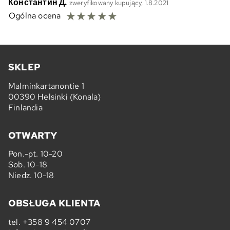
Константин Д.
zweryfikowany kupujący, 1.8.2021
☆
☆
☆
☆
☆
Ogólna ocena
SKLEP
Malminkartanontie 1
00390 Helsinki (Konala)
Finlandia
OTWARTY
Pon.-pt. 10-20
Sob. 10-18
Niedz. 10-18
OBSŁUGA KLIENTA
tel.
+358 9 454 0707