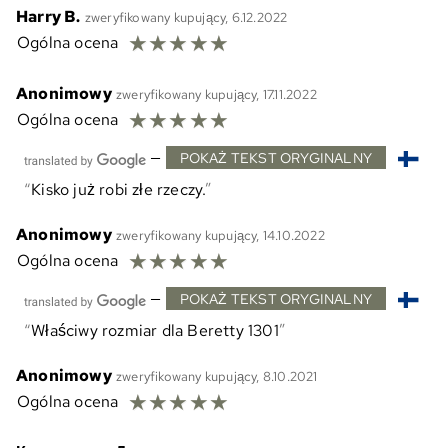
Harry B.
zweryfikowany kupujący, 6.12.2022
☆
☆
☆
☆
☆
Ogólna ocena
Anonimowy
zweryfikowany kupujący, 17.11.2022
☆
☆
☆
☆
☆
Ogólna ocena
—
POKAŻ TEKST ORYGINALNY
Kisko już robi złe rzeczy.
Anonimowy
zweryfikowany kupujący, 14.10.2022
☆
☆
☆
☆
☆
Ogólna ocena
—
POKAŻ TEKST ORYGINALNY
Właściwy rozmiar dla Beretty 1301
Anonimowy
zweryfikowany kupujący, 8.10.2021
☆
☆
☆
☆
☆
Ogólna ocena