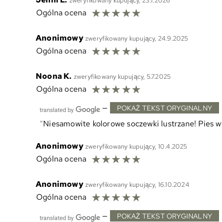
zweryfikowany kupujący, 23.1.2026
☆
☆
☆
☆
☆
Ogólna ocena
Anonimowy
zweryfikowany kupujący, 24.9.2025
☆
☆
☆
☆
☆
Ogólna ocena
Noona K.
zweryfikowany kupujący, 5.7.2025
☆
☆
☆
☆
☆
Ogólna ocena
—
POKAŻ TEKST ORYGINALNY
Niesamowite kolorowe soczewki lustrzane! Pies wy
Anonimowy
zweryfikowany kupujący, 10.4.2025
☆
☆
☆
☆
☆
Ogólna ocena
Anonimowy
zweryfikowany kupujący, 16.10.2024
☆
☆
☆
☆
☆
Ogólna ocena
—
POKAŻ TEKST ORYGINALNY