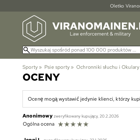
Oletko Viranom
Sporty
‪»
Psie sporty
‪»
Ochronniki słuchu i Okulary
OCENY
Ocenę mogą wystawić jedynie klienci, którzy kup
Anonimowy
zweryfikowany kupujący, 20.2.2026
☆
☆
☆
☆
☆
Ogólna ocena
Jenni L.