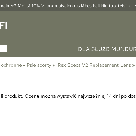
ainen? Meiltä 10% Viranomais­alennus lähes kaikkiin tuotteisiin -
DLA SŁUŻB MUNDU
 ochronne - Psie sporty
‪»
Rex Specs V2 Replacement Lens
‪»
ili produkt. Ocenę można wystawić najwcześniej 14 dni po dos