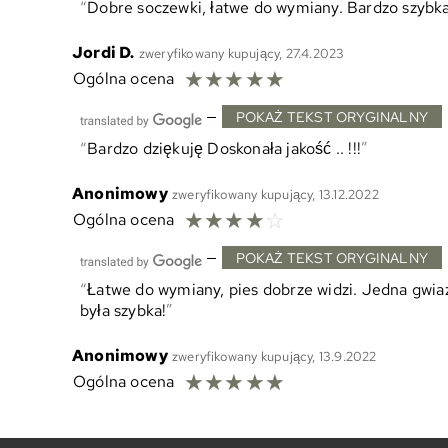
Dobre soczewki, łatwe do wymiany. Bardzo szybk
Jordi D.
zweryfikowany kupujący, 27.4.2023
☆
☆
☆
☆
☆
Ogólna ocena
—
POKAŻ TEKST ORYGINALNY
Bardzo dziękuję Doskonała jakość .. !!!
Anonimowy
zweryfikowany kupujący, 13.12.2022
☆
☆
☆
☆
☆
Ogólna ocena
—
POKAŻ TEKST ORYGINALNY
Łatwe do wymiany, pies dobrze widzi. Jedna gwia
była szybka!
Anonimowy
zweryfikowany kupujący, 13.9.2022
☆
☆
☆
☆
☆
Ogólna ocena