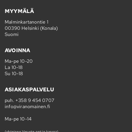
MYYMÄLÄ
Malminkartanontie 1
00390 Helsinki (Konala)
Suomi
AVOINNA
Ma-pe 10-20
La 10-18
Su 10-18
ASIAKASPALVELU
puh.
+358 9 454 0707
info@viranomainen.fi
Ma-pe 10-14
(yhteinen Varuste.net:in kanssa)