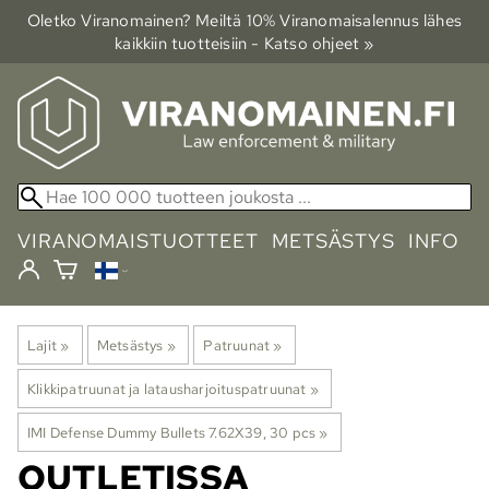
Oletko Viranomainen? Meiltä 10% Viranomais­alennus lähes
kaikkiin tuotteisiin - Katso ohjeet »
VIRANOMAISTUOTTEET
METSÄSTYS
INFO
Lajit
‪»
Metsästys
‪»
Patruunat
‪»
Klikkipatruunat ja latausharjoituspatruunat
‪»
IMI Defense Dummy Bullets 7.62X39, 30 pcs
‪»
OUTLETISSA