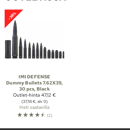
-38%
IMI DEFENSE
Dummy Bullets 7.62X39,
30 pcs, Black
Outlet-hinta
47,12 €
(37,55 €, alv 0)
Heti saatavilla
☆
☆
☆
☆
☆
(2)