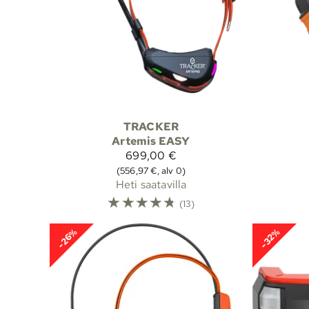
TRACKER
Artemis EASY
699,00 €
(556,97 €, alv 0)
Heti saatavilla
☆
☆
☆
☆
☆
(13)
-26%
-32%