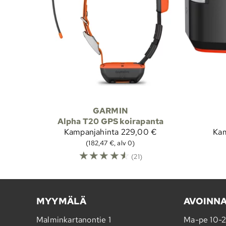
GARMIN
Alpha T20 GPS koirapanta
Kampanjahinta
229,00 €
Kam
(182,47 €, alv 0)
☆
☆
☆
☆
☆
(21)
MYYMÄLÄ
AVOINN
Malminkartanontie 1
Ma-pe 10-