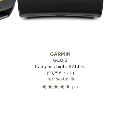
GARMIN
GLO 2
Kampanjahinta
117,66 €
(93,75 €, alv 0)
Heti saatavilla
☆
☆
☆
☆
☆
(28)