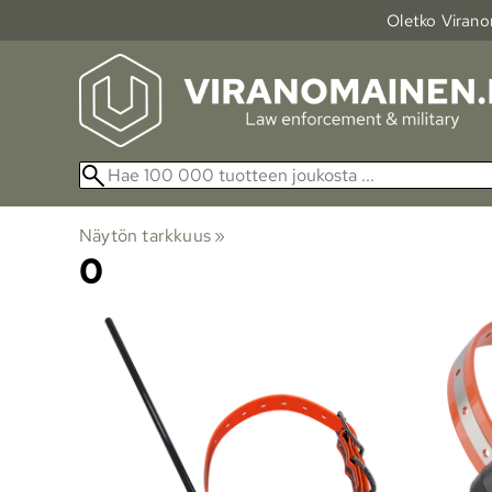
Oletko Viranom
Näytön tarkkuus
‪»
0