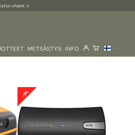
 Katso ohjeet »
UOTTEET
METSÄSTYS
INFO
-9%