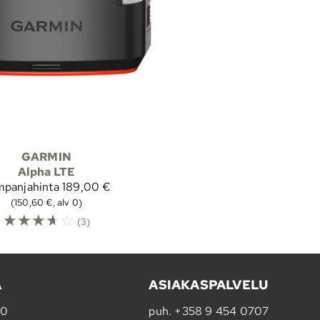
GARMIN
Alpha LTE
panjahinta
189,00 €
(150,60 €, alv 0)
☆
☆
☆
☆
☆
(3)
A
ASIAKASPALVELU
20
puh.
+358 9 454 0707