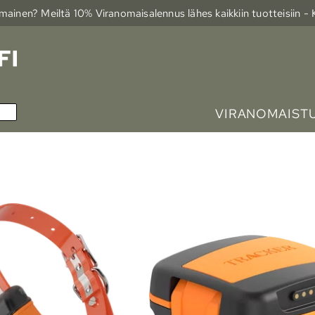
ainen? Meiltä 10% Viranomais­alennus lähes kaikkiin tuotteisiin -
VIRANOMAIST