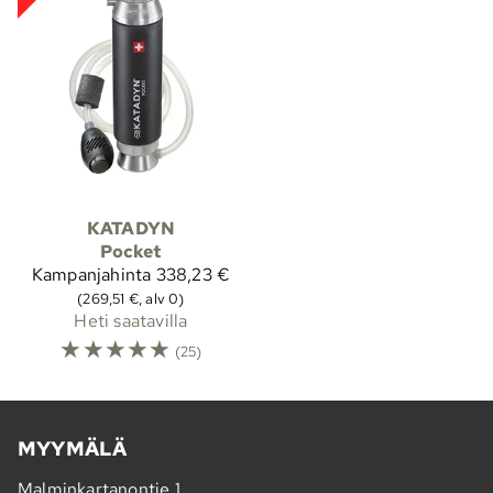
KATADYN
Pocket
Kampanjahinta
338,23 €
(269,51 €, alv 0)
Heti saatavilla
☆
☆
☆
☆
☆
(25)
MYYMÄLÄ
Malminkartanontie 1