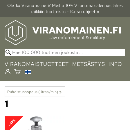
Oletko Viranomainen? Meiltä 10% Viranomais­alennus lähes
kaikkiin tuotteisiin - Katso ohjeet »
VIRANOMAISTUOTTEET
METSÄSTYS
INFO
Puhdistusnopeus (litraa/min)
‪»
1
-11%