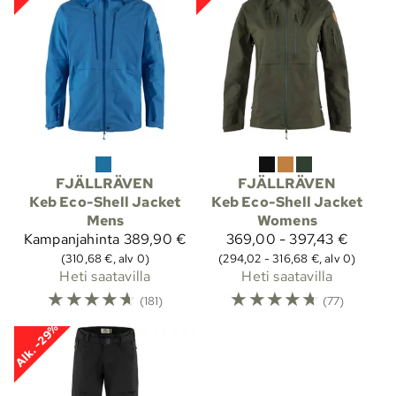
FJÄLLRÄVEN
FJÄLLRÄVEN
Keb Eco-Shell Jacket
Keb Eco-Shell Jacket
Mens
Womens
Kampanjahinta
389,90 €
369,00 - 397,43 €
(310,68 €, alv 0)
(294,02 - 316,68 €, alv 0)
Heti saatavilla
Heti saatavilla
☆
☆
☆
☆
☆
☆
☆
☆
☆
☆
(181)
(77)
Alk. -29%