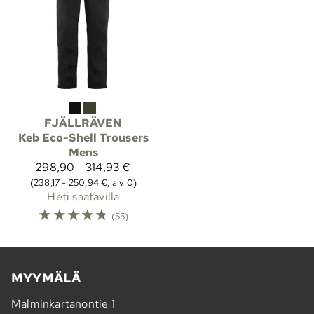
FJÄLLRÄVEN
Keb Eco-Shell Trousers
Mens
298,90 - 314,93 €
(238,17 - 250,94 €, alv 0)
Heti saatavilla
☆
☆
☆
☆
☆
(55)
MYYMÄLÄ
Malminkartanontie 1