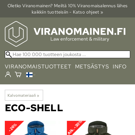
Oletko Viranomainen? Meiltä 10% Viranomais­alennus lähes
kaikkiin tuotteisiin - Katso ohjeet »
VIRANOMAISTUOTTEET
METSÄSTYS
INFO
Kalvomateriaali
‪»
ECO-SHELL
Alk. -30%
-26%