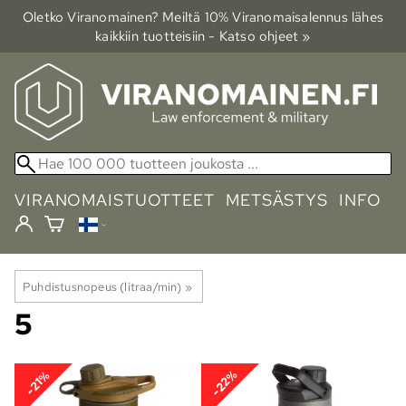
Oletko Viranomainen? Meiltä 10% Viranomais­alennus lähes
kaikkiin tuotteisiin - Katso ohjeet »
VIRANOMAISTUOTTEET
METSÄSTYS
INFO
Puhdistusnopeus (litraa/min)
‪»
5
-22%
-21%