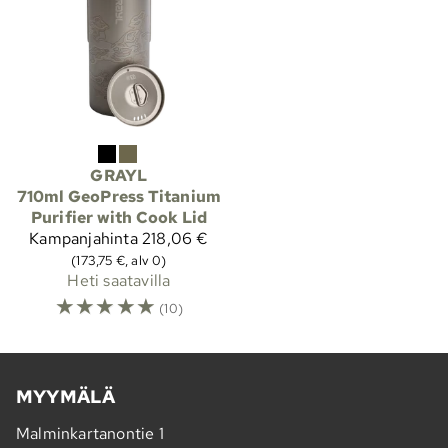
GRAYL
710ml GeoPress Titanium
Purifier with Cook Lid
Kampanjahinta
218,06 €
(173,75 €, alv 0)
Heti saatavilla
☆
☆
☆
☆
☆
(10)
MYYMÄLÄ
Malminkartanontie 1