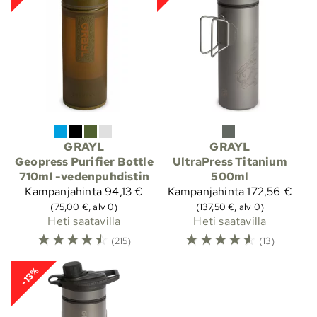
GRAYL
GRAYL
Geopress Purifier Bottle
UltraPress Titanium
710ml -vedenpuhdistin
500ml
Kampanjahinta
94,13 €
Kampanjahinta
172,56 €
(75,00 €, alv 0)
(137,50 €, alv 0)
Heti saatavilla
Heti saatavilla
☆
☆
☆
☆
☆
☆
☆
☆
☆
☆
(215)
(13)
-13%