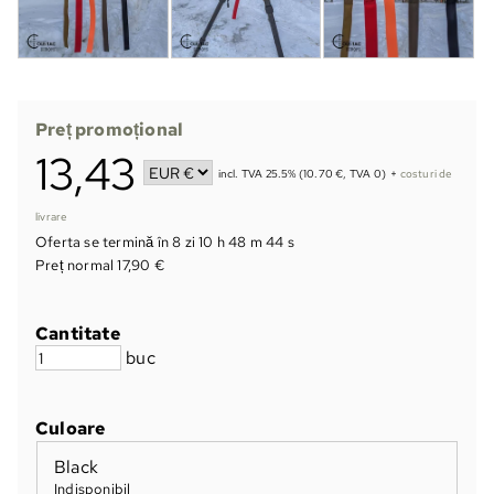
Preț promoțional
13,43
incl. TVA 25.5% (10.70 €, TVA 0)
+
costuri de
livrare
Oferta se termină în
8 zi 10 h 48 m 44 s
Preț normal 17,90 €
Cantitate
buc
Culoare
Black
Indisponibil