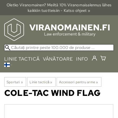
Oletko Viranomainen? Meiltä 10% Viranomais­alennus lähes
kaikkiin tuotteisiin - Katso ohjeet »
LINIE TACTICĂ
VÂNĂTOARE
INFO
Sporturi
‪»
Linie tactică
‪»
Accessori pentru arme
‪»
COLE-TAC
WIND FLAG