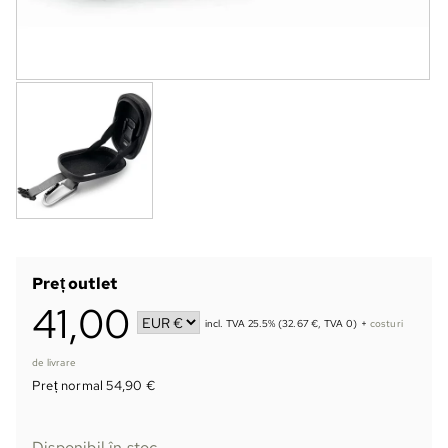
Preț outlet
41,00
incl. TVA 25.5% (32.67 €, TVA 0)
+
costuri
de livrare
Preț normal 54,90 €
Disponibil în stoc