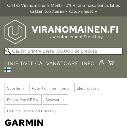
Oletko Viranomainen? Meiltä 10% Viranomais­alennus lähes
kaikkiin tuotteisiin - Katso ohjeet »
LINIE TACTICĂ
VÂNĂTOARE
INFO
Sporturi
‪»
Activități in aer liber
‪»
Electronice
‪»
Dispozitive GPS
‪»
Accesorii
‪»
Holders, Boxes and Covers
‪»
GARMIN