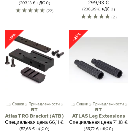
299,93 €
(203,13 €, нДС 0)
☆
☆
☆
☆
☆
(238,99 €, нДС 0)
(22)
☆
☆
☆
☆
☆
(2)
-25%
-17%
хота
‪»
Сошки
‪»
Принадлежности
Спортивный
‪»
Охота
‪»
‪»
Сошки
‪»
Принадлежности
‪»
BT
BT
Atlas TRG Bracket (ATB)
ATLAS Leg Extensions
Специальная цена
66,11 €
Специальная цена
71,18 €
(52,68 €, нДС 0)
(56,72 €, нДС 0)