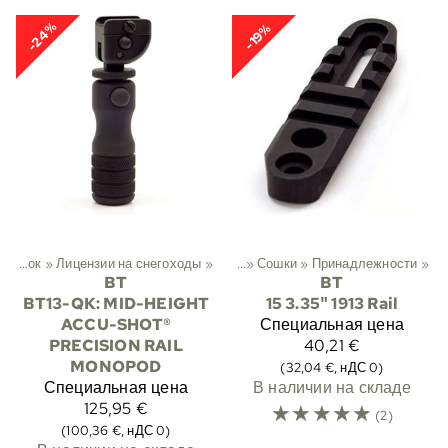
-24%
-19%
Опоры для винтовок
‪»
Лицензии на снегоходы
Спортивный
‪»
Охота
‪»
‪»
Сошки
‪»
Принадлежности
‪»
BT
BT
BT13-QK: MID-HEIGHT
15 3.35" 1913 Rail
ACCU-SHOT®
Специальная цена
PRECISION RAIL
40,21 €
MONOPOD
(32,04 €, нДС 0)
Специальная цена
В наличии на складе
125,95 €
☆
☆
☆
☆
☆
(2)
(100,36 €, нДС 0)