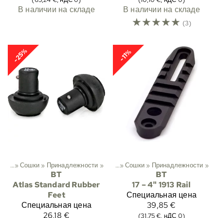
В наличии на складе
В наличии на складе
☆
☆
☆
☆
☆
(3)
-25%
-11%
хота
‪»
Сошки
‪»
Принадлежности
Спортивный
‪»
Охота
‪»
‪»
Сошки
‪»
Принадлежности
‪»
BT
BT
Atlas Standard Rubber
17 – 4" 1913 Rail
Feet
Специальная цена
Специальная цена
39,85 €
26,18 €
(31,75 €, нДС 0)