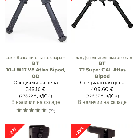
й
‪»
Охота
Опоры для винтовок
‪»
Дополнительные опоры
‪»
Сошки
‪»
‪»
Опоры для винтовок
‪»
Дополнительные опоры
‪»
BT
BT
10-LW17 V8 Atlas Bipod,
72 Super CAL Atlas
QD
Bipod
Специальная цена
Специальная цена
349,16 €
409,60 €
(278,22 €, нДС 0)
(326,37 €, нДС 0)
В наличии на складе
В наличии на складе
☆
☆
☆
☆
☆
(19)
-23%
-25%