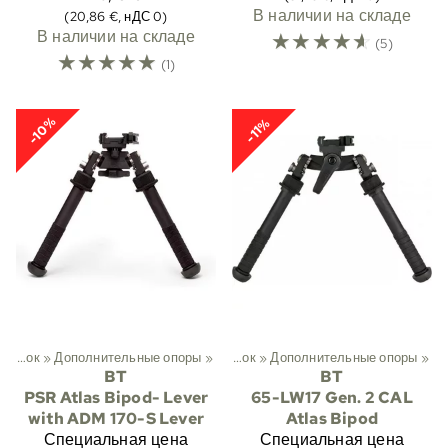
В наличии на складе
(20,86 €, нДС 0)
В наличии на складе
☆
☆
☆
☆
☆
(5)
☆
☆
☆
☆
☆
(1)
-10%
-11%
й
‪»
Охота
Опоры для винтовок
‪»
Дополнительные опоры
‪»
Сошки
‪»
‪»
Опоры для винтовок
‪»
Дополнительные опоры
‪»
BT
BT
PSR Atlas Bipod- Lever
65-LW17 Gen. 2 CAL
with ADM 170-S Lever
Atlas Bipod
Специальная цена
Специальная цена