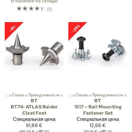
В наличии на складе
☆
☆
☆
☆
☆
(5)
-25%
-9%
хота
‪»
Сошки
‪»
Принадлежности
Спортивный
‪»
Охота
‪»
‪»
Сошки
‪»
Принадлежности
‪»
BT
BT
BT74: ATLAS Raider
1517 – Rail Mounting
Cleat Feet
Fastener Set
Специальная цена
Специальная цена
81,88 €
12,68 €
(65,24 €, нДС 0)
(10,10 €, нДС 0)