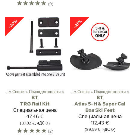
☆
☆
☆
☆
☆
(9)
-20%
-25%
хота
‪»
Сошки
‪»
Принадлежности
Спортивный
‪»
Охота
‪»
‪»
Сошки
‪»
Принадлежности
‪»
BT
BT
TRG Rail Kit
Atlas 5-H & Super Cal
Специальная цена
Bas Ski Feet
47,46 €
Специальная цена
112,43 €
(37,82 €, нДС 0)
☆
☆
☆
☆
☆
(89,59 €, нДС 0)
(2)