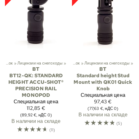
ый
‪»
Охота
Опоры для винтовок
‪»
Лицензии на снегоходы
‪»
Сошки
‪»
‪»
Опоры для винтовок
‪»
Лицензии на снегоходы
‪»
BT
BT
BT12-QK: STANDARD
Standard height Stud
HEIGHT ACCU-SHOT®
Mount with QK01 Quick
PRECISION RAIL
Knob
MONOPOD
Специальная цена
Специальная цена
97,43 €
112,85 €
(77,63 €, нДС 0)
В наличии на складе
(89,92 €, нДС 0)
В наличии на складе
☆
☆
☆
☆
☆
(5)
☆
☆
☆
☆
☆
(11)