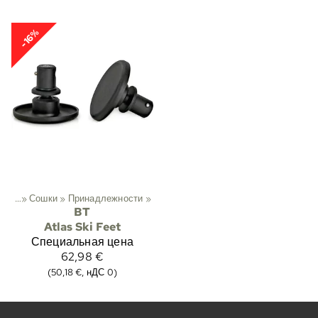
-16%
хота
‪»
Сошки
‪»
Принадлежности
‪»
BT
Atlas Ski Feet
Специальная цена
62,98 €
(50,18 €, нДС 0)