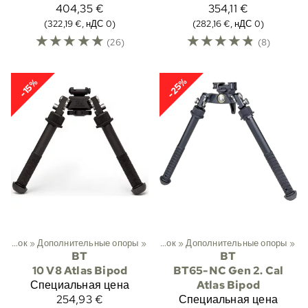
404,35 €
354,11 €
(322,19 €, нДС 0)
(282,16 €, нДС 0)
☆
☆
☆
☆
☆
☆
☆
☆
☆
☆
(26)
(8)
-25%
-15%
й
‪»
Охота
Опоры для винтовок
‪»
Дополнительные опоры
‪»
Сошки
‪»
‪»
Опоры для винтовок
‪»
Дополнительные опоры
‪»
BT
BT
10 V8 Atlas Bipod
BT65-NC Gen 2. Cal
Специальная цена
Atlas Bipod
254,93 €
Специальная цена