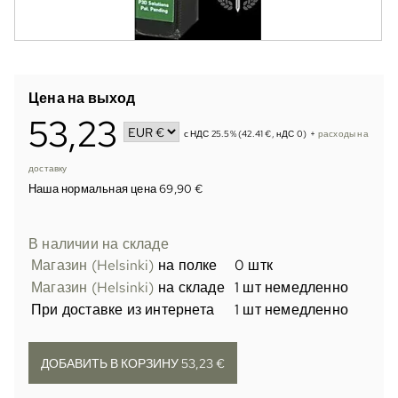
Цена на выход
53,23
с НДС 25.5% (42.41 €, нДС 0)
+
расходы на
доставку
Наша нормальная цена 69,90 €
В наличии на складе
Магазин (Helsinki)
на полке
0 штк
Магазин (Helsinki)
на складе
1 шт немедленно
При доставке из интернета
1 шт немедленно