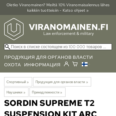
Oletko Viranomainen? Meiltä 10% Viranomais­alennus lähes
kaikkiin tuotteisiin - Katso ohjeet »
ПРОДУКЦИЯ ДЛЯ ОРГАНОВ ВЛАСТИ
ОХОТА
ИНФОРМАЦИЯ
Спортивный
‪»
Продукция для органов власти
‪»
Наушники
‪»
Принадлежности
‪»
SORDIN
SUPREME T2
SUSPENSION KIT ARC