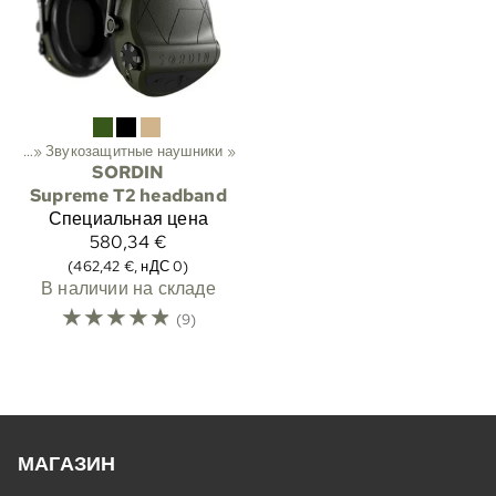
ники
‪»
Звукозащитные наушники
‪»
SORDIN
Supreme T2 headband
Специальная цена
580,34 €
(462,42 €, нДС 0)
В наличии на складе
☆
☆
☆
☆
☆
(9)
МАГАЗИН