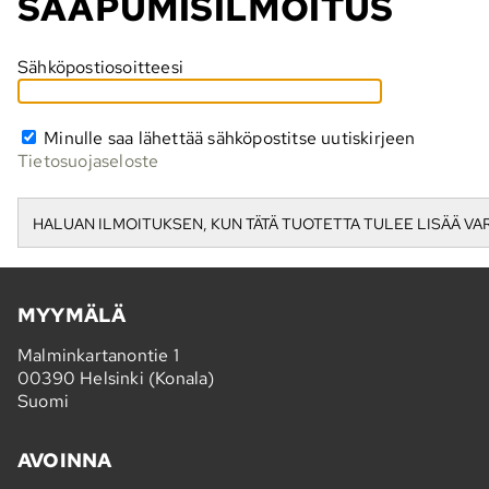
SAAPUMISILMOITUS
Sähköpostiosoitteesi
Minulle saa lähettää sähköpostitse uutiskirjeen
Tietosuojaseloste
MYYMÄLÄ
Malminkartanontie 1
00390 Helsinki (Konala)
Suomi
AVOINNA