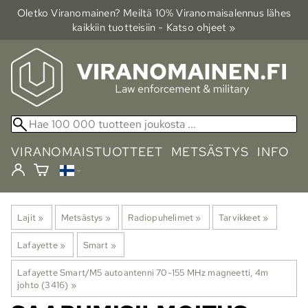
Oletko Viranomainen? Meiltä 10% Viranomais­alennus lähes
kaikkiin tuotteisiin - Katso ohjeet »
VIRANOMAISTUOTTEET
METSÄSTYS
INFO
Lajit
‪»
Metsästys
‪»
Radiopuhelimet
‪»
Tarvikkeet
‪»
Lafayette
‪»
Smart
‪»
Lafayette Smart/M5 autoantenni 70-155 MHz magneetti, 4m
johto (3416)
‪»