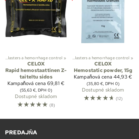
ť
vá pomoc a medicínska starostlivosť
‪»
Plasters a hemorrhage control
‪»
‪»
Plasters a hemorrhage control
‪»
CELOX
CELOX
Rapid hemostaattinen Z-
Hemostatic powder, 15g
taiteltu sidos
Kampaňová cena
44,93 €
Kampaňová cena
69,81 €
(35,80 €, DPH 0)
Dostupné skladom
(55,63 €, DPH 0)
Dostupné skladom
☆
☆
☆
☆
☆
(12)
☆
☆
☆
☆
☆
(8)
PREDAJŇA