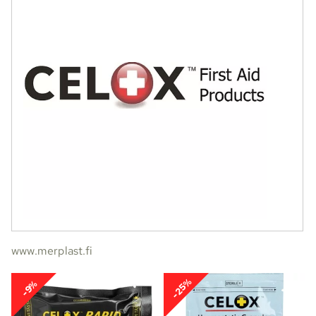
www.merplast.fi
-25%
-9%