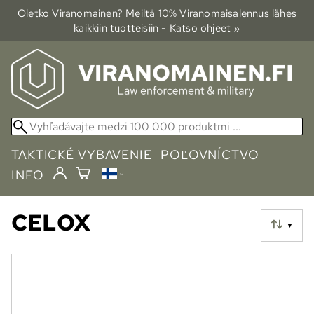
Oletko Viranomainen? Meiltä 10% Viranomais­alennus lähes
kaikkiin tuotteisiin - Katso ohjeet »
TAKTICKÉ VYBAVENIE
POĽOVNÍCTVO
INFO
CELOX
▼