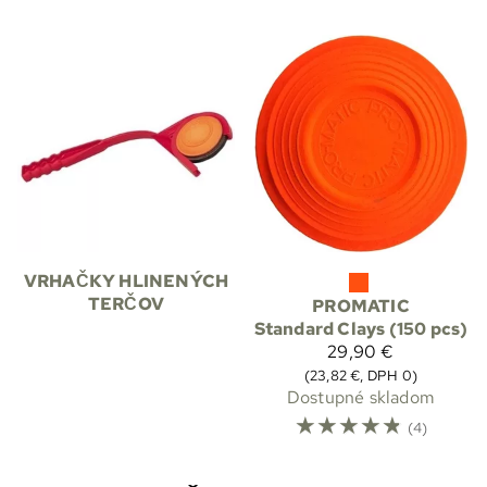
VRHAČKY HLINENÝCH
TERČOV
PROMATIC
Standard Clays (150 pcs)
29,90 €
(23,82 €, DPH 0)
Dostupné skladom
☆
☆
☆
☆
☆
(4)