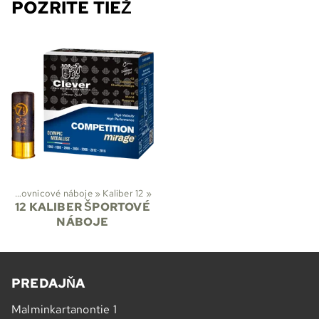
POZRITE TIEŽ
Brokovnicové náboje
‪»
Kaliber 12
‪»
12 KALIBER ŠPORTOVÉ
NÁBOJE
PREDAJŇA
Malminkartanontie 1