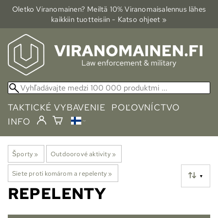
Oletko Viranomainen? Meiltä 10% Viranomais­alennus lähes
kaikkiin tuotteisiin - Katso ohjeet »
TAKTICKÉ VYBAVENIE
POĽOVNÍCTVO
INFO
Športy
‪»
Outdoorové aktivity
‪»
Siete proti komárom a repelenty
‪»
▼
REPELENTY