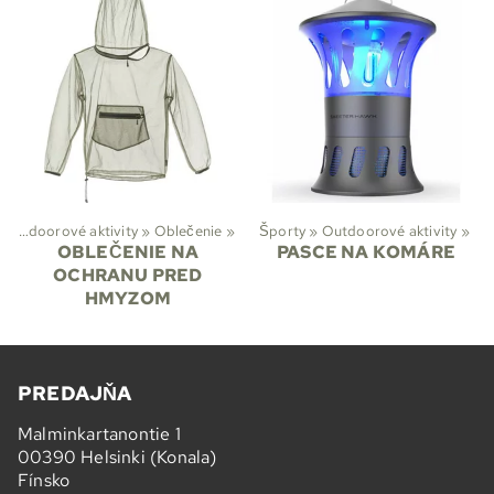
Outdoorové aktivity
‪»
Oblečenie
‪»
Športy
‪»
Outdoorové aktivity
‪»
OBLEČENIE NA
PASCE NA KOMÁRE
OCHRANU PRED
HMYZOM
PREDAJŇA
Malminkartanontie 1
00390 Helsinki (Konala)
Fínsko