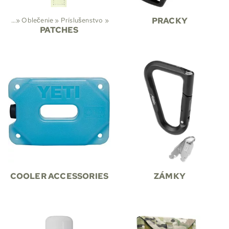
ivity
‪»
Oblečenie
‪»
Príslušenstvo
‪»
PRACKY
PATCHES
COOLER ACCESSORIES
ZÁMKY