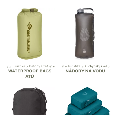
Športy
‪»
Turistika
‪»
Batohy a tašky
‪»
Športy
‪»
Turistika
‪»
Kuchynský riad
‪»
WATERPROOF BAGS
NÁDOBY NA VODU
ATĎ