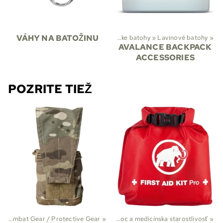
stika
‪»
VÁHY NA BATOŽINU
Batohy a tašky
‪»
Batohy
‪»
Lyžiarske batohy
‪»
Lavínové batohy
‪»
AVALANCE BACKPACK
ACCESSORIES
POZRITE TIEŽ
‪»
Combat Gear / Protective Gear
Športy
‪»
Turistika
‪»
‪»
Prvá pomoc a medicínska starostlivosť
‪»