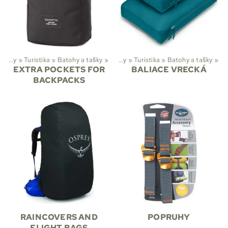
Športy
‪»
Turistika
‪»
Batohy a tašky
‪»
Športy
‪»
Turistika
‪»
Batohy a tašky
‪»
EXTRA POCKETS FOR
BALIACE VRECKÁ
BACKPACKS
RAINCOVERS AND
POPRUHY
FLIGHT BAGS