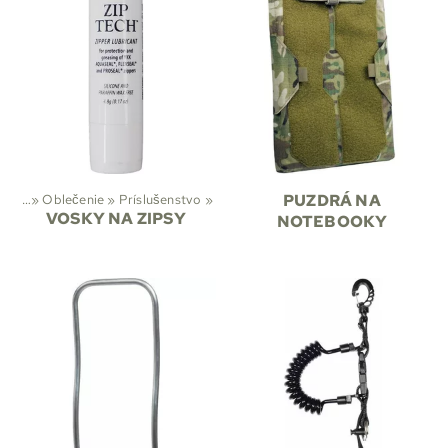
ivity
‪»
Oblečenie
‪»
Príslušenstvo
‪»
PUZDRÁ NA
VOSKY NA ZIPSY
NOTEBOOKY