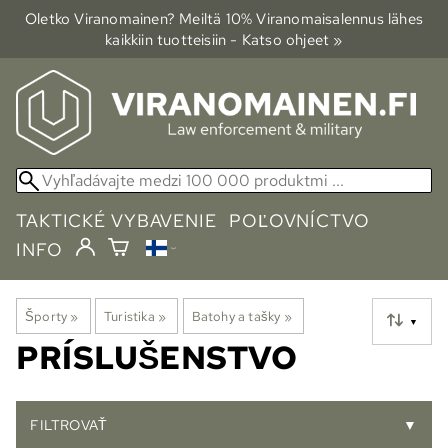
Oletko Viranomainen? Meiltä 10% Viranomais­alennus lähes
kaikkiin tuotteisiin - Katso ohjeet »
TAKTICKÉ VYBAVENIE
POĽOVNÍCTVO
INFO
Športy
‪»
Turistika
‪»
Batohy a tašky
‪»
▼
PRÍSLUŠENSTVO
FILTROVAŤ
▼