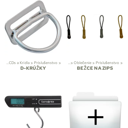
ie
‪»
BCDs a Krídla
Športy
‪»
‪»
Príslušenstvo
Outdoorové aktivity
‪»
‪»
Oblečenie
‪»
Príslušenstvo
‪»
D-KRÚŽKY
BEŽCE NA ZIPS