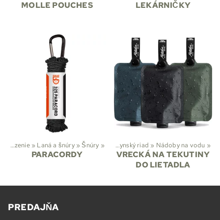
MOLLE POUCHES
LEKÁRNIČKY
‪»
Lezenie
‪»
Laná a šnúry
Športy
‪»
Turistika
‪»
Šnúry
‪»
‪»
Kuchynský riad
‪»
Nádoby na vodu
‪»
PARACORDY
VRECKÁ NA TEKUTINY
DO LIETADLA
PREDAJŇA