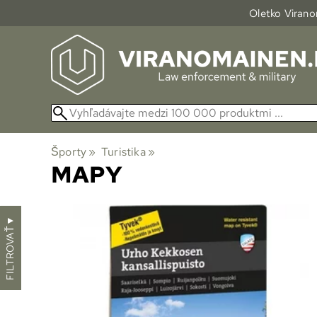
Oletko Viranom
Športy
‪»
Turistika
‪»
MAPY
▼
FILTROVAŤ