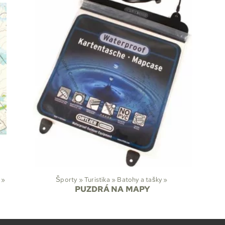
‪»
Športy
‪»
Turistika
‪»
Batohy a tašky
‪»
PUZDRÁ NA MAPY