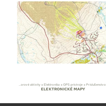
porty
‪»
Outdoorové aktivity
‪»
Elektronika
‪»
GPS prístroje
‪»
Príslušenstvo
ELEKTRONICKÉ MAPY