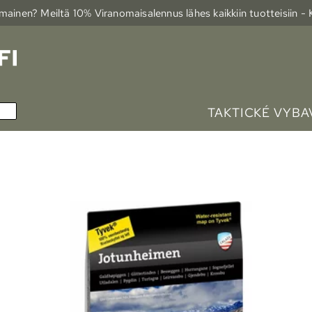
ainen? Meiltä 10% Viranomais­alennus lähes kaikkiin tuotteisiin -
TAKTICKÉ VYBA