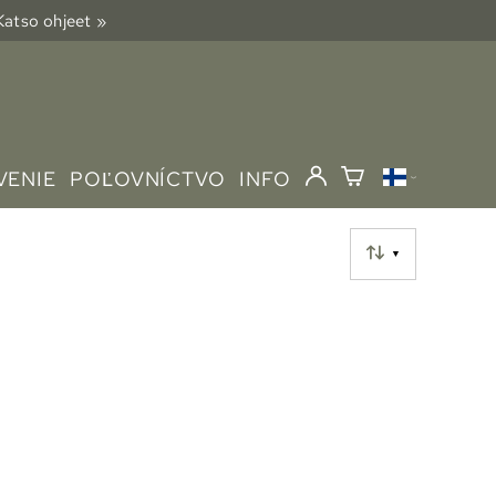
 Katso ohjeet »
VENIE
POĽOVNÍCTVO
INFO
▼