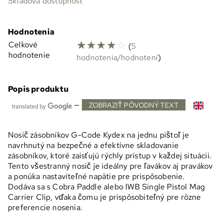
Skladová dostupnosť
Hodnotenia
☆
☆
☆
☆
☆
Celkové
(
5
hodnotenie
hodnotenia/hodnotení
)
Popis produktu
—
ZOBRAZIŤ PÔVODNÝ TEXT
Nosič zásobníkov G-Code Kydex na jednu pištoľ je
navrhnutý na bezpečné a efektívne skladovanie
zásobníkov, ktoré zaisťujú rýchly prístup v každej situácii.
Tento všestranný nosič je ideálny pre ľavákov aj pravákov
a ponúka nastaviteľné napätie pre prispôsobenie.
Dodáva sa s Cobra Paddle alebo IWB Single Pistol Mag
Carrier Clip, vďaka čomu je prispôsobiteľný pre rôzne
preferencie nosenia.