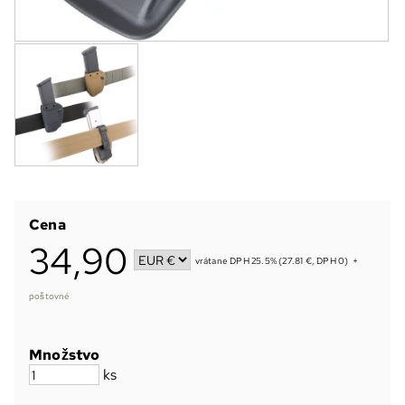
Cena
34,90
vrátane DPH 25.5% (27.81 €, DPH 0)
+
poštovné
Množstvo
ks