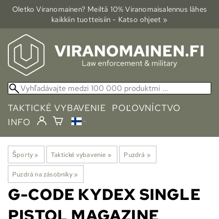
Oletko Viranomainen? Meiltä 10% Viranomais­alennus lähes
kaikkiin tuotteisiin - Katso ohjeet »
TAKTICKÉ VYBAVENIE
POĽOVNÍCTVO
INFO
Športy
‪»
Taktické vybavenie
‪»
Puzdrá
‪»
Puzdrá na zásobníky
‪»
G-CODE
KYDEX SINGLE
PISTOL MAGAZINE