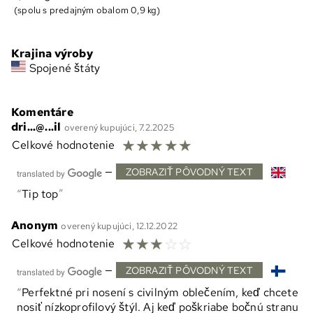
(spolu s predajným obalom 0,9 kg)
Krajina výroby
Spojené štáty
Komentáre
dri...@...il
overený kupujúci, 7.2.2025
☆
☆
☆
☆
☆
Celkové hodnotenie
—
ZOBRAZIŤ PÔVODNÝ TEXT
Tip top
Anonym
overený kupujúci, 12.12.2022
☆
☆
☆
☆
☆
Celkové hodnotenie
—
ZOBRAZIŤ PÔVODNÝ TEXT
Perfektné pri nosení s civilným oblečením, keď chcete
nosiť nízkoprofilový štýl. Aj keď poškriabe bočnú stranu