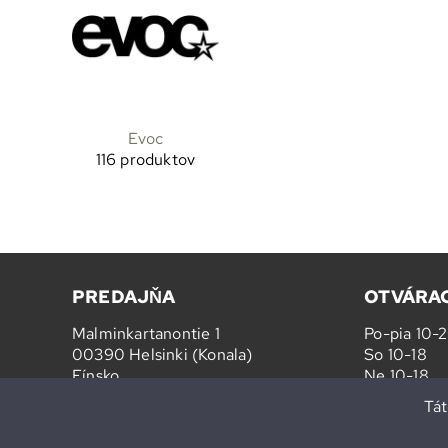
Evoc
116 produktov
PREDAJŇA
OTVÁRAC
Malminkartanontie 1
Po-pia 10-
00390 Helsinki (Konala)
So 10-18
Fínsko
Ne 10-18
Tát