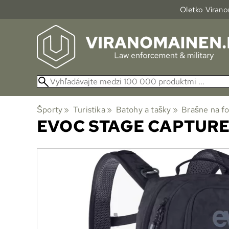
Oletko Viranom
Športy
‪»
Turistika
‪»
Batohy a tašky
‪»
Brašne na f
EVOC
STAGE CAPTURE