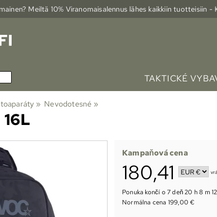
ainen? Meiltä 10% Viranomais­alennus lähes kaikkiin tuotteisiin -
TAKTICKÉ VYBA
otoaparáty
‪»
Nevodotesné
‪»
 16L
Kampaňová cena
180,41
vr
Ponuka končí o
7 deň 20 h 8 m 11
Normálna cena 199,00 €