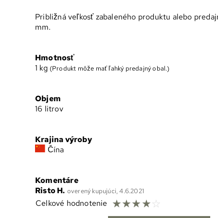
Približná veľkosť zabaleného produktu alebo preda
mm.
Hmotnosť
1
kg
(Produkt môže mať ľahký predajný obal.)
Objem
16 litrov
Krajina výroby
Čína
Komentáre
Risto H.
overený kupujúci, 4.6.2021
☆
☆
☆
☆
☆
Celkové hodnotenie