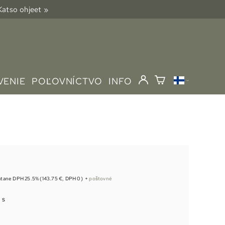
 Katso ohjeet »
VENIE
POĽOVNÍCTVO
INFO
átane DPH 25.5% (143.75 €, DPH 0)
+
poštovné
 s