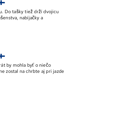
. Do tašky tiež drží dvojicu
šenstva, nabíjačky a
arát by mohla byť o niečo
e zostal na chrbte aj pri jazde