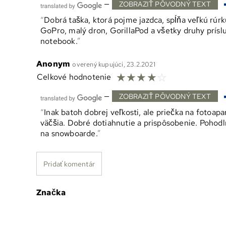
—
ZOBRAZIŤ PÔVODNÝ TEXT
Dobrá taška, ktorá pojme jazdca, spĺňa veľkú rúrku
GoPro, malý dron, GorillaPod a všetky druhy príslu
notebook.
Anonym
overený kupujúci, 23.2.2021
☆
☆
☆
☆
☆
Celkové hodnotenie
—
ZOBRAZIŤ PÔVODNÝ TEXT
Inak batoh dobrej veľkosti, ale priečka na fotoap
väčšia. Dobré dotiahnutie a prispôsobenie. Pohodln
na snowboarde.
Pridať komentár
Značka