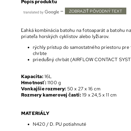
Popis produktu
—
ZOBRAZIŤ PÔVODNÝ TEXT
Ľahká kombinácia batohu na fotoaparát a batohu na 
priateľa horských cyklistov alebo lyžiarov.
rýchly prístup do samostatného priestoru pre 
chrbte
priedušný chrbát (AIRFLOW CONTACT SYS
Kapacita:
16L
Hmotnosť:
1100 g
Vonkajšie rozmery:
50 x 27 x 16 cm
Rozmery kamerovej časti:
19 x 24,5 x 11 cm
MATERIÁLY
N420 / D. PU potiahnuté