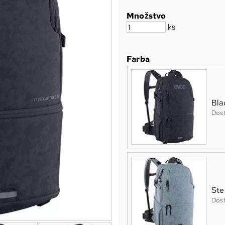
Množstvo
ks
Farba
Bla
Dos
Ste
Dos