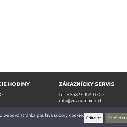
IE HODINY
ZÁKAZNÍCKY SERVIS
20
tel.
+358 9 454 0707
info@viranomainen.fi
Po-pia 10-14
o webová stránka používa súbory cookie.
Editovať
Prijať všet
(yhteinen Varuste.net:in kanssa)