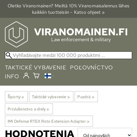
Oletko Viranomainen? Meiltä 10% Viranomais­alennus lähes
kaikkiin tuotteisiin - Katso ohjeet »
TAKTICKÉ VYBAVENIE
POĽOVNÍCTVO
INFO
Športy
‪»
Taktické vybavenie
‪»
Puzdrá
‪»
Príslušenstvo a diely
‪»
IMI Defense RTEX Roto Extension Adapter
‪»
HODNOTENIA