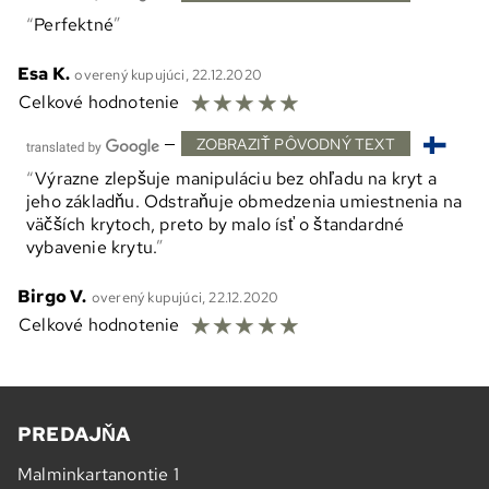
Perfektné
Esa K.
overený kupujúci, 22.12.2020
☆
☆
☆
☆
☆
Celkové hodnotenie
—
ZOBRAZIŤ PÔVODNÝ TEXT
Výrazne zlepšuje manipuláciu bez ohľadu na kryt a
jeho základňu. Odstraňuje obmedzenia umiestnenia na
väčších krytoch, preto by malo ísť o štandardné
vybavenie krytu.
Birgo V.
overený kupujúci, 22.12.2020
☆
☆
☆
☆
☆
Celkové hodnotenie
PREDAJŇA
Malminkartanontie 1