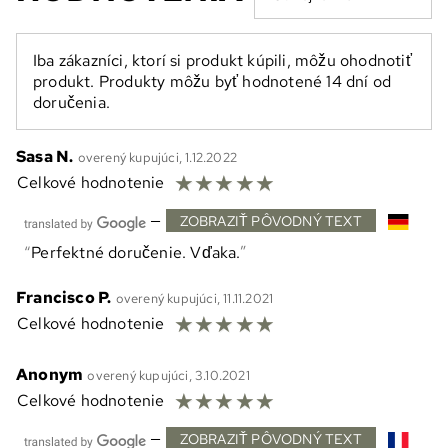
Iba zákazníci, ktorí si produkt kúpili, môžu ohodnotiť
produkt. Produkty môžu byť hodnotené 14 dní od
doručenia.
Sasa N.
overený kupujúci, 1.12.2022
☆
☆
☆
☆
☆
Celkové hodnotenie
—
ZOBRAZIŤ PÔVODNÝ TEXT
Perfektné doručenie. Vďaka.
Francisco P.
overený kupujúci, 11.11.2021
☆
☆
☆
☆
☆
Celkové hodnotenie
Anonym
overený kupujúci, 3.10.2021
☆
☆
☆
☆
☆
Celkové hodnotenie
—
ZOBRAZIŤ PÔVODNÝ TEXT