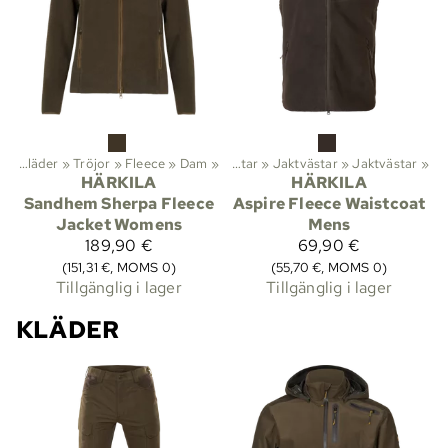
v
‪»
Aktiviteter
Kläder
‪»
Tröjor
‪»
Friluftsliv
‪»
Fleece
‪»
Kläder
‪»
Dam
‪»
‪»
Västar
‪»
Jaktvästar
‪»
Jaktvästar
‪»
HÄRKILA
HÄRKILA
Sandhem Sherpa Fleece
Aspire Fleece Waistcoat
Jacket Womens
Mens
189,90 €
69,90 €
(151,31 €, MOMS 0)
(55,70 €, MOMS 0)
Tillgänglig i lager
Tillgänglig i lager
KLÄDER