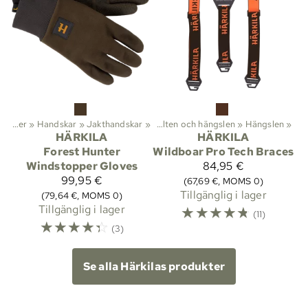
Aktiviteter
Kläder
‪»
Handskar
‪»
Friluftsliv
‪»
Jakthandskar
‪»
Kläder
‪»
‪»
Bälten och hängslen
‪»
Hängslen
‪»
HÄRKILA
HÄRKILA
Forest Hunter
Wildboar Pro Tech Braces
Windstopper Gloves
84,95 €
99,95 €
(67,69 €, MOMS 0)
Tillgänglig i lager
(79,64 €, MOMS 0)
Tillgänglig i lager
☆
☆
☆
☆
☆
(11)
☆
☆
☆
☆
☆
(3)
Se alla Härkilas produkter