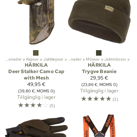
viteter
Huvudbonader
‪»
Friluftsliv
‪»
Kepsar
‪»
Kläder
‪»
Jaktkepsar
‪»
‪»
Huvudbonader
‪»
Mössor
‪»
Jaktmössor
‪»
HÄRKILA
HÄRKILA
Deer Stalker Camo Cap
Trygve Beanie
with Mesh
29,95 €
49,95 €
(23,86 €, MOMS 0)
Tillgänglig i lager
(39,80 €, MOMS 0)
Tillgänglig i lager
☆
☆
☆
☆
☆
(2)
☆
☆
☆
☆
☆
(5)