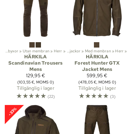
er
‪»
Friluftsliv
Jaktbyxor
‪»
Utan membran
‪»
Kläder
‪»
Jackor
‪»
Herr
‪»
‪»
Jaktjackor
‪»
Med membran
‪»
Herr
‪»
HÄRKILA
HÄRKILA
Scandinavian Trousers
Forest Hunter GTX
Mens
Jacket Mens
129,95 €
599,95 €
(103,55 €, MOMS 0)
(478,05 €, MOMS 0)
Tillgänglig i lager
Tillgänglig i lager
☆
☆
☆
☆
☆
☆
☆
☆
☆
☆
(22)
(3)
-33%