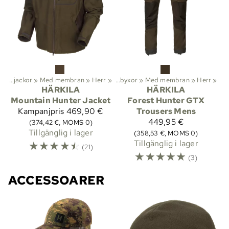
eter
‪»
Jaktjackor
Friluftsliv
‪»
Med membran
‪»
Kläder
‪»
Byxor
‪»
Herr
‪»
‪»
Jaktbyxor
‪»
Med membran
‪»
Herr
‪»
HÄRKILA
HÄRKILA
Mountain Hunter Jacket
Forest Hunter GTX
Kampanjpris
469,90 €
Trousers Mens
449,95 €
(374,42 €, MOMS 0)
Tillgänglig i lager
(358,53 €, MOMS 0)
☆
☆
☆
☆
☆
Tillgänglig i lager
(21)
☆
☆
☆
☆
☆
(3)
ACCESSOARER