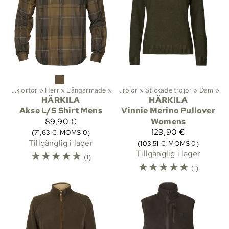
or
‪»
Aktiviteter
Skjortor
‪»
Herr
‪»
Friluftsliv
‪»
Långärmade
‪»
Kläder
‪»
‪»
Tröjor
‪»
Stickade tröjor
‪»
Dam
‪»
HÄRKILA
HÄRKILA
Akse L/S Shirt Mens
Vinnie Merino Pullover
89,90 €
Womens
129,90 €
(71,63 €, MOMS 0)
Tillgänglig i lager
(103,51 €, MOMS 0)
☆
☆
☆
☆
☆
Tillgänglig i lager
(1)
☆
☆
☆
☆
☆
(1)