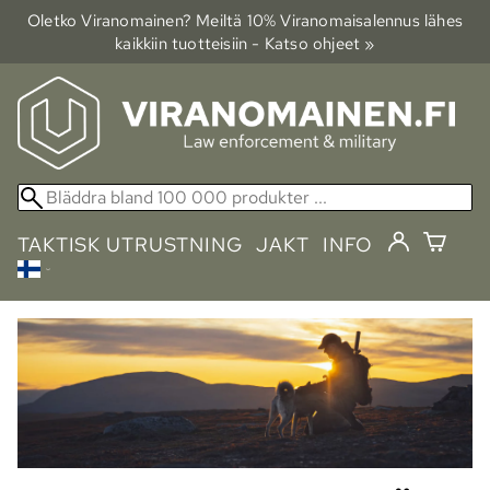
Oletko Viranomainen? Meiltä 10% Viranomais­alennus lähes
kaikkiin tuotteisiin - Katso ohjeet »
TAKTISK UTRUSTNING
JAKT
INFO