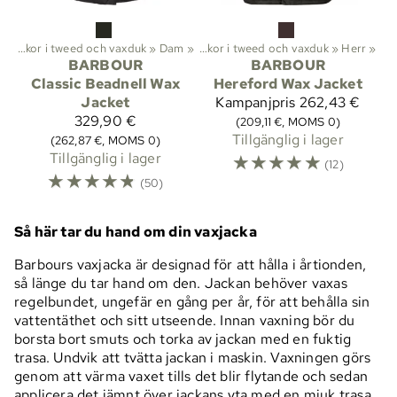
ter
»
‪»
Jackor i tweed och vaxduk
Friluftsliv
‪»
Kläder
‪»
Jackor
‪»
Dam
‪»
‪»
Jackor i tweed och vaxduk
‪»
Herr
‪»
BARBOUR
BARBOUR
Classic Beadnell Wax
Hereford Wax Jacket
Jacket
Kampanjpris
262,43 €
329,90 €
(209,11 €, MOMS 0)
Tillgänglig i lager
(262,87 €, MOMS 0)
Tillgänglig i lager
☆
☆
☆
☆
☆
(12)
☆
☆
☆
☆
☆
(50)
Så här tar du hand om din vaxjacka
Barbours vaxjacka är designad för att hålla i årtionden,
så länge du tar hand om den. Jackan behöver vaxas
regelbundet, ungefär en gång per år, för att behålla sin
vattentäthet och sitt utseende. Innan vaxning bör du
borsta bort smuts och torka av jackan med en fuktig
trasa. Undvik att tvätta jackan i maskin. Vaxningen görs
genom att värma vaxet tills det blir flytande och sedan
applicera det jämnt över jackans yta med en mjuk trasa.