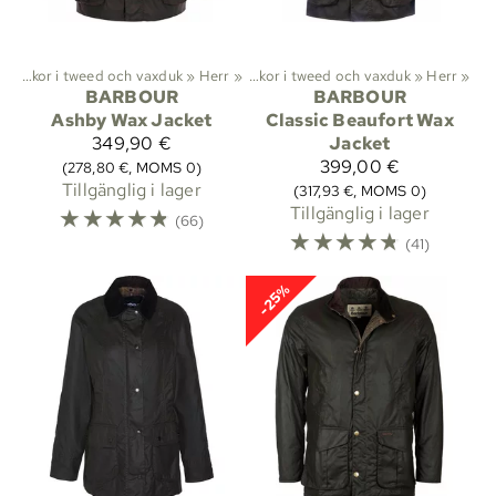
ter
»
‪»
Jackor i tweed och vaxduk
Friluftsliv
‪»
Kläder
‪»
Jackor
‪»
Herr
‪»
‪»
Jackor i tweed och vaxduk
‪»
Herr
‪»
BARBOUR
BARBOUR
Ashby Wax Jacket
Classic Beaufort Wax
349,90 €
Jacket
399,00 €
(278,80 €, MOMS 0)
Tillgänglig i lager
(317,93 €, MOMS 0)
☆
☆
☆
☆
☆
Tillgänglig i lager
(66)
☆
☆
☆
☆
☆
(41)
-25%