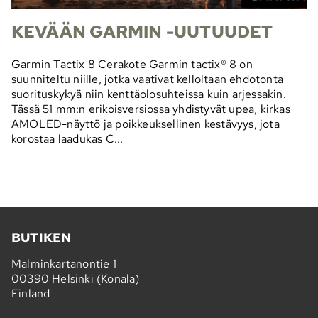
KEVÄÄN GARMIN -UUTUUDET
Garmin Tactix 8 Cerakote Garmin tactix® 8 on
suunniteltu niille, jotka vaativat kelloltaan ehdotonta
suorituskykyä niin kenttäolosuhteissa kuin arjessakin.
Tässä 51 mm:n erikoisversiossa yhdistyvät upea, kirkas
AMOLED-näyttö ja poikkeuksellinen kestävyys, jota
korostaa laadukas C...
BUTIKEN
Malminkartanontie 1
00390 Helsinki (Konala)
Finland