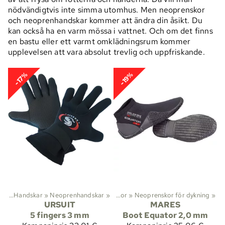
nödvändigtvis inte simma utomhus. Men neoprenskor
och neoprenhandskar kommer att ändra din åsikt. Du
kan också ha en varm mössa i vattnet. Och om det finns
en bastu eller ett varmt omklädningsrum kommer
upplevelsen att vara absolut trevlig och uppfriskande.
-17%
-19%
skor och neoprenstrumpor
ng
‪»
Handskar
‪»
Neoprenhandskar
‪»
‪»
Neoprenskor
‪»
Neoprenskor för dykning
‪»
URSUIT
MARES
5 fingers 3 mm
Boot Equator 2,0 mm