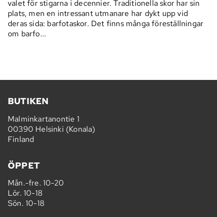
valet för stigarna i decennier. Traditionella skor har sin
plats, men en intressant utmanare har dykt upp vid
deras sida: barfotaskor. Det finns många föreställningar
om barfo...
BUTIKEN
Malminkartanontie 1
00390 Helsinki (Konala)
Finland
ÖPPET
Mån.-fre. 10-20
Lör. 10-18
Sön. 10-18