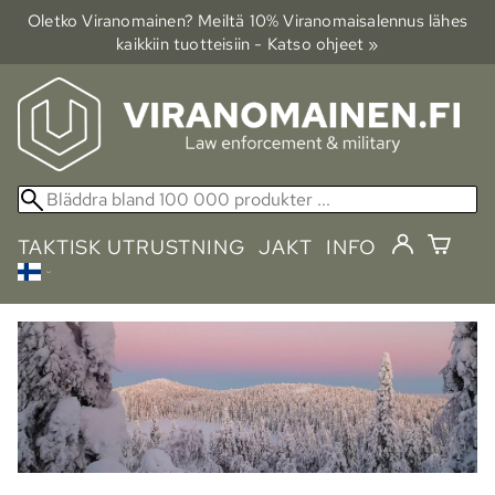
Oletko Viranomainen? Meiltä 10% Viranomais­alennus lähes
kaikkiin tuotteisiin - Katso ohjeet »
TAKTISK UTRUSTNING
JAKT
INFO