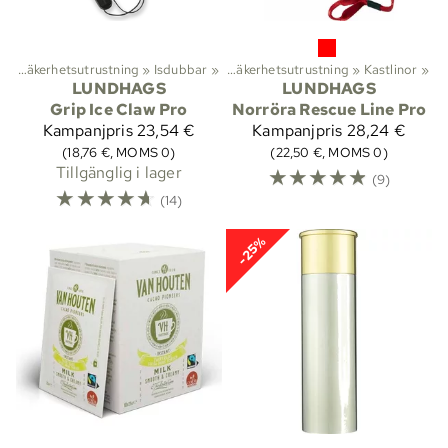
g
tiviteter
‪»
Säkerhetsutrustning
‪»
Långfärdsskridskoåkning
‪»
Isdubbar
‪»
‪»
Säkerhetsutrustning
‪»
Kastlinor
‪»
LUNDHAGS
LUNDHAGS
Grip Ice Claw Pro
Norröra Rescue Line Pro
Kampanjpris
23,54 €
Kampanjpris
28,24 €
(18,76 €, MOMS 0)
(22,50 €, MOMS 0)
Tillgänglig i lager
☆
☆
☆
☆
☆
(9)
☆
☆
☆
☆
☆
(14)
-25%