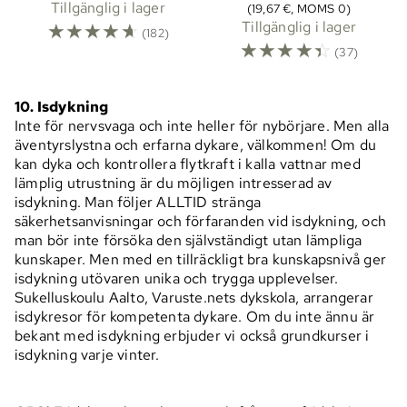
Tillgänglig i lager
(19,67 €, MOMS 0)
☆
☆
☆
☆
☆
Tillgänglig i lager
(182)
☆
☆
☆
☆
☆
(37)
10. Isdykning
Inte för nervsvaga och inte heller för nybörjare. Men alla
äventyrslystna och erfarna dykare, välkommen! Om du
kan dyka och kontrollera flytkraft i kalla vattnar med
lämplig utrustning är du möjligen intresserad av
isdykning. Man följer ALLTID stränga
säkerhetsanvisningar och förfaranden vid isdykning, och
man bör inte försöka den självständigt utan lämpliga
kunskaper. Men med en tillräckligt bra kunskapsnivå ger
isdykning utövaren unika och trygga upplevelser.
Sukelluskoulu Aalto, Varuste.nets dykskola, arrangerar
isdykresor för kompetenta dykare. Om du inte ännu är
bekant med isdykning erbjuder vi också grundkurser i
isdykning varje vinter.