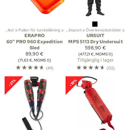
Fjällpulkor
‪»
Pulkor för turskidåkning
Aktiviteter
‪»
‪»
Båtsport
‪»
Överlevnadsdräkter
‪»
ERAPRO
URSUIT
60" PRO 960 Expedition
MPS 5113 Dry Undersuit
Sled
598,90 €
89,90 €
(477,21 €, MOMS 0)
Tillgänglig i lager
(71,63 €, MOMS 0)
☆
☆
☆
☆
☆
☆
☆
☆
☆
☆
(411)
(122)
-21%
-19%