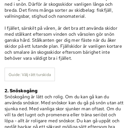
ned i snön. Därför är skogsskidor vanligen långa och
breda. Det finns många sorter av skidbelag: fiskfjäll,
vallningsbar, stighud och nanomaterial.
I fjället, särskilt på våren, är det bra att använda skidor
med stålkant eftersom vinden och vårsolen gör snön
ganska hård. Stålkanten ger dig mer fäste när du åker
skidor på ett lutande plan. Fjällskidor är vanligen kortare
och smalare än skogsskidor eftersom bärighet inte
behöver vara väldigt bra i fjället.
Guide: Välj rätt turskida
2. Snöskogång
Snöskogång är lätt och rolig. Om du kan gå kan du
använda snöskor. Med snöskor kan du gå på snön utan att
sjunka ned. Med vanliga skor sjunker man oftast. Om du
vill ta det lugnt och promenera eller träna seriöst och
löpa - allt är roligare med snöskor. Du kan gå uppåt och
nedåt backar på ett säkrast möjliga sätt eftersom bra