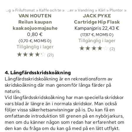
Vandring
‪»
Friluftsmat
‪»
Kaffe och te
‪»
Aktiviteter
‪»
Vandring
‪»
Kärl
‪»
Pluntor
‪»
VAN HOUTEN
JACK PYKE
Reilun kaupan
Cartridge Hip Flask
kaakaojuomajauhe
Kampanjpris
22,43 €
0,80 €
(17,87 €, MOMS 0)
Tillgänglig i lager
(0,70 €, MOMS 0)
Tillgänglig i lager
☆
☆
☆
☆
☆
(2)
☆
☆
☆
☆
☆
(21)
4. Långfärdsskridskoåkning
Långfärdsskridskoåkning är en rekreationsform av
skridskoåkning där man genomför långa färder på
naturis.
Vid långfärdsskridskoåkning har man speciella skridskor
vars blad är längre än i normala skridskor. Man också
följer vissa säkerhetsanvisningar på is. Du kan få en
omfattande introduktion till grenen på en nybörjarkurs,
men om du känner någon som redan har erfarenhet om
den kan du fråga om du kan gå med på en lätt utflykt.