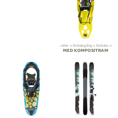
Aktiviteter
‪»
Snöskogång
‪»
Snöskor
‪»
MED KOMPOSITRAM