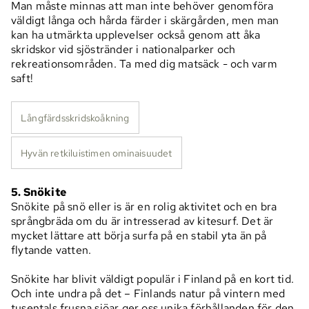
Man måste minnas att man inte behöver genomföra
väldigt långa och hårda färder i skärgården, men man
kan ha utmärkta upplevelser också genom att åka
skridskor vid sjöstränder i nationalparker och
rekreationsområden. Ta med dig matsäck - och varm
saft!
Långfärdsskridskoåkning
Hyvän retkiluistimen ominaisuudet
5. Snökite
Snökite på snö eller is är en rolig aktivitet och en bra
språngbräda om du är intresserad av kitesurf. Det är
mycket lättare att börja surfa på en stabil yta än på
flytande vatten.
Snökite har blivit väldigt populär i Finland på en kort tid.
Och inte undra på det – Finlands natur på vintern med
tusentals frusna sjöar ger oss unika förhållanden för den