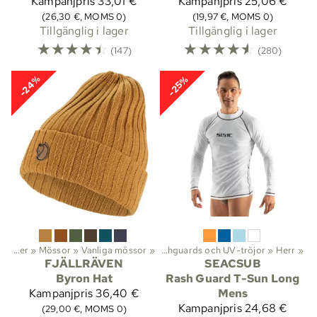
Kampanjpris
33,01 €
Kampanjpris
25,06 €
(26,30 €, MOMS 0)
(19,97 €, MOMS 0)
Tillgänglig i lager
Tillgänglig i lager
☆
☆
☆
☆
☆
☆
☆
☆
☆
☆
(147)
(280)
-24%
-25%
ftsliv
Huvudbonader
‪»
‪»
Kläder
Mössor
‪»
UV-skyddskläder
‪»
Vanliga mössor
‪»
‪»
Rashguards och UV-tröjor
‪»
Herr
‪»
FJÄLLRÄVEN
SEACSUB
Byron Hat
Rash Guard T-Sun Long
Kampanjpris
36,40 €
Mens
Kampanjpris
24,68 €
(29,00 €, MOMS 0)