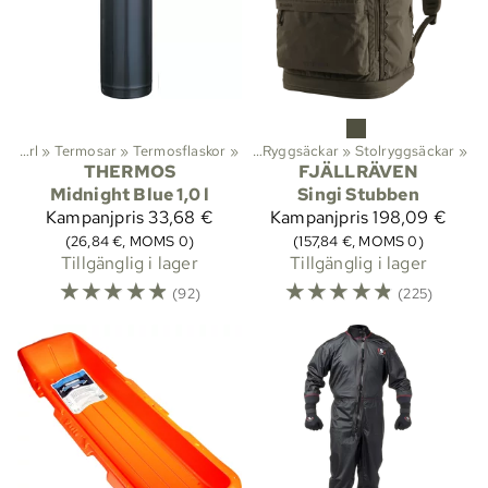
r
‪»
‪»
Vandring
Kärl
‪»
Termosar
‪»
Ryggsäckar och väskor
‪»
Termosflaskor
‪»
‪»
Ryggsäckar
‪»
Stolryggsäckar
‪»
THERMOS
FJÄLLRÄVEN
Midnight Blue 1,0 l
Singi Stubben
Kampanjpris
33,68 €
Kampanjpris
198,09 €
(26,84 €, MOMS 0)
(157,84 €, MOMS 0)
Tillgänglig i lager
Tillgänglig i lager
☆
☆
☆
☆
☆
☆
☆
☆
☆
☆
(92)
(225)