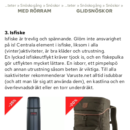
Aktiviteter
‪»
Snöskogång
‪»
Snöskor
‪»
Aktiviteter
‪»
Snöskogång
‪»
Snöskor
‪»
MED RÖRRAM
GLIDSNÖSKOR
3. Isfiske
Isfiske är trevlig och spännande. Glöm inte ansvarighet
på is! Centrala element i isfiske, liksom i alla
(vinter)aktiviteter, är bra kläder och utrustning.
En lyckad isfiskeutflykt kräver tjock is, och en fiskepulka
gör utflykten mycket lättare. En isborr, ett pimpelspö
och annan utrustning såsom beten är viktiga. Till alla
isaktiviteter rekommenderar Varuste.net alltid isdubbar
(och att man lär sig att använda dem), en kastlina och en
överlevnadsdräkt eller en torr underdräkt.
-20%
-25%