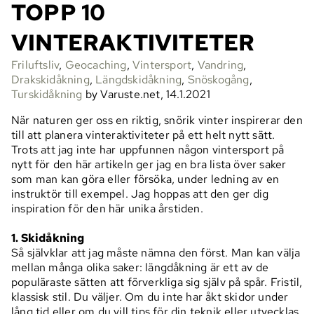
TOPP 10
VINTERAKTIVITETER
Friluftsliv
,
Geocaching
,
Vintersport
,
Vandring
,
Drakskidåkning
,
Längdskidåkning
,
Snöskogång
,
Turskidåkning
by Varuste.net, 14.1.2021
När naturen ger oss en riktig, snörik vinter inspirerar den
till att planera vinteraktiviteter på ett helt nytt sätt.
Trots att jag inte har uppfunnen någon vintersport på
nytt för den här artikeln ger jag en bra lista över saker
som man kan göra eller försöka, under ledning av en
instruktör till exempel. Jag hoppas att den ger dig
inspiration för den här unika årstiden.
1. Skidåkning
Så självklar att jag måste nämna den först. Man kan välja
mellan många olika saker: längdåkning är ett av de
populäraste sätten att förverkliga sig själv på spår. Fristil,
klassisk stil. Du väljer. Om du inte har åkt skidor under
lång tid eller om du vill tips för din teknik eller utvecklas