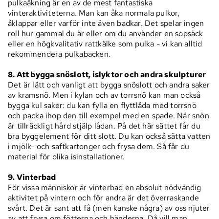
pulkaåkning är en av de mest fantastiska
vinteraktiviteterna. Man kan åka normala pulkor,
åklappar eller varför inte även badkar. Det spelar ingen
roll hur gammal du är eller om du använder en sopsäck
eller en högkvalitativ rattkälke som pulka - vi kan alltid
rekommendera pulkabacken.
8. Att bygga snöslott, islyktor och andra skulpturer
Det är lätt och vanligt att bygga snöslott och andra saker
av kramsnö. Men i kylan och av torrsnö kan man också
bygga kul saker: du kan fylla en flyttlåda med torrsnö
och packa ihop den till exempel med en spade. När snön
är tillräckligt hård stjälp lådan. På det här sättet får du
bra byggelement för ditt slott. Du kan också sätta vatten
i mjölk- och saftkartonger och frysa dem. Så får du
material för olika isinstallationer.
9. Vinterbad
För vissa människor är vinterbad en absolut nödvändig
aktivitet på vintern och för andra är det överraskande
svårt. Det är sant att få (men kanske några) av oss njuter
av att frysa om fötterna och händerna. Då vill man